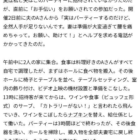
実は
私と夫はこのパーティーに招待されていなかったのだ
が、直前に「お手伝い」をお願いされての参加だった。開
催2日前に夫のAさんから「実はパーティーするのだけど、
全然人手が足りないんです。妻は準備が大変過ぎて腰を痛
めちゃって。お願い、助けて！」とヘルプを求める電話が
かかってきたのだ。
午前中に2人の家に集合。食事は料理好きのAさんがすべて
自宅で調理したが、まずはホールに食べ物を搬入。その後
ホールに椅子とテーブルを並べ、テーブルセッティング、室
内の飾り付け、ビデオ上映の機材設置と準備をこなした。
13時に招待客が来てからは、ワインや食事（ビュッフェ形
式）のサーブ、「カトラリーがない！」と言われたら飛ん
でいき、ワインをこぼしたら
ナプキン
を替え、給仕係とし
て働いた。パーティーは3時間ほどで終わったが、その後食
器を洗い、ホールを掃除し、搬入物を全部夫妻宅に戻し終