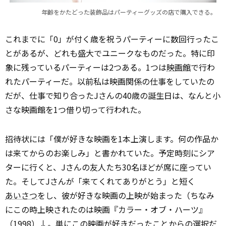
年齢をかたどった装飾品はパーティーグッズの店で購入できる。
これまでに「0」が付く歳を祝うパーティーに数回行ったこ
とがあるが、どれも盛大でユニークなものだった。特に印
象に残っているパーティーは2つある。1つは
映画館
で行わ
れたパーティーだ。以前私は映画関係の仕事をしていたの
だが、仕事で知り合ったJさんの40歳の誕生日は、なんと小
さな映画館を1つ借り切って行われた。
招待状には「僕が好きな映画を1本上演します。何の作品か
は来てからのお楽しみ」と書かれていた。予定時刻にシア
ターに行くと、Jさんの友人たち30名ほどが席に座ってい
た。そしてJさんが「来てくれてありがとう」と短く
あいさつ
をし、彼が好きな映画の上映が始まった（ちなみ
にこの時上映されたのは映画『カラー・オブ・ハーツ』
（1998）↓。単にこの映画が好きだったことからの選択だ