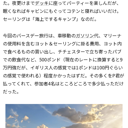
た。夜更けまで
デッキ
に座ってパーティーを楽しんだが、
眠くなればキャビンにもぐってコテンと寝ればいいだけ。
セーリングは「海上でするキャンプ」なのだ。
今回のバースデー旅行は、車移動の
ガソリン
代、マリーナ
の使用料を含むヨット＆セーリングに掛る費用、ヨット内
で食べるものの買い出し、チチェスターで立ち寄ったパブ
での飲食代など、500ポンド（現在のレートに換算すると9
万円強だが、イギリス人の感覚では1ポンドは100円ぐらい
の感覚で使われる）程度かかったはずだ。その多くをP君が
払ってくれて、参加者4名はところどころで多少払っただけ
だった。