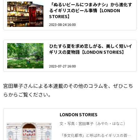
「ぬるいビールにつまみナシ」から進化す
るイギリスのビール事情【LONDON
STORIES】
2023-08-24 16:00
ひたすら夏を求め恋しがる、美しく短いイ
ギリスの夏物語【LONDON STORIES】
2023-07-27 16:00
宮田華子さんによる本
連載
のその他のコラムを、ぜひこち
らからご覧ください。
LONDON STORIES
文・写真：宮田華子（みやた・はなこ）
「多文化都市」と呼ばれるイギリスの首都