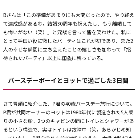
Bさんは「この準備があまりにも大変だったので、やり終え
て達成感があるわ。結婚30周年も祝えたし、もう離婚して
も悔いがない（笑）」と冗談を言って皆を笑わせた。私に
とって手伝い役に徹したパーティはこれが初であり、また2
人の幸せな瞬間に立ち会えたことの嬉しさも加わって「招
待されたパーティ」以上に
印象
に残っている。
バースデーボーイとヨットで過ごした3日間
さて冒頭に紹介した、P君の40歳バースデー旅行について。
P君が共同オーナーのヨットは1980年代に製造された5人乗
りの小さな船。2つのキャビンの間にトイレとシャワーがあ
るという構造で、実はトイレは故障中（笑。あらかじめ知
っていた）。P君を含めた参加者5人のうち、女性は私だけ