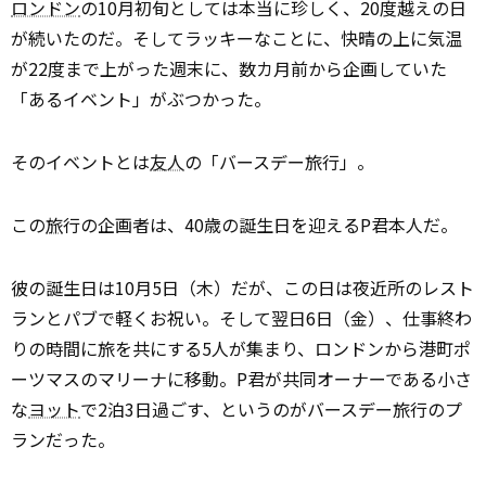
ロンドン
の10月初旬としては本当に珍しく、20度越えの日
が続いたのだ。そしてラッキーなことに、快晴の上に気温
が22度まで上がった週末に、数カ月前から企画していた
「あるイベント」がぶつかった。
そのイベントとは
友人
の「バースデー旅行」。
この
旅
行の企画者は、40歳の誕生日を迎えるP君本人だ。
彼の誕生日は10月5日（木）だが、この日は夜近所のレスト
ランとパブで軽くお祝い。そして翌日6日（金）、仕事終わ
りの時間に旅を共にする5人が集まり、ロンドンから港町ポ
ーツマスのマリーナに移動。P君が共同オーナーである小さ
な
ヨット
で2泊3日過ごす、というのがバースデー旅行のプ
ランだった。