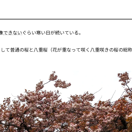
像
できない
ぐらい寒い日が続いている。
そして普通の桜と八重桜（花が重なって咲く八重咲きの桜の総