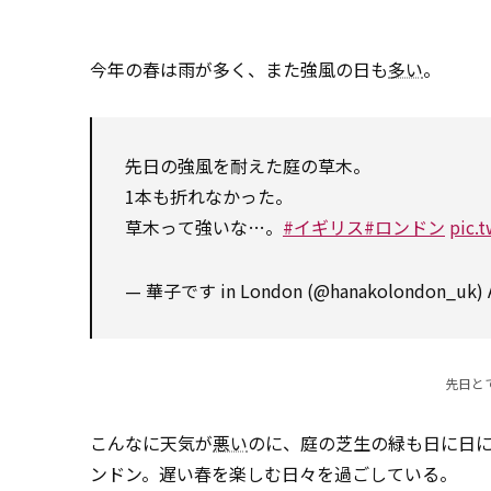
今年の春は雨が多く、また強風の日も
多い
。
先日の強風を耐えた庭の草木。
1本も折れなかった。
草木って強いな…。
#イギリス
#ロンドン
pic.
— 華子です in London (@hanakolondon_uk)
先日と
こんなに天気が
悪い
のに、庭の芝生の緑も日に日
ンドン。遅い春を楽しむ日々を過ごしている。