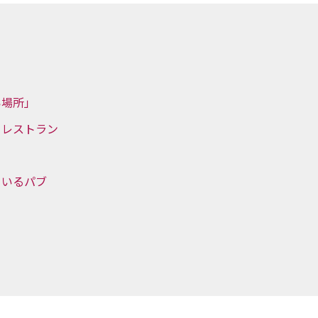
い場所」
るレストラン
ェ
ているパブ
・
う