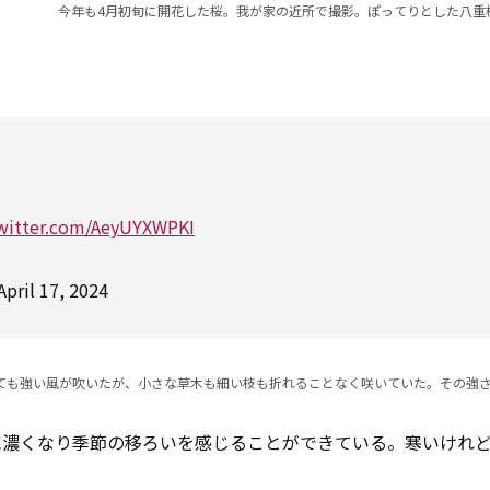
今年も4月初旬に開花した桜。我が家の近所で撮影。ぽってりとした八重
twitter.com/AeyUYXWPKI
April 17, 2024
ても強い風が吹いたが、小さな草木も細い枝も折れることなく咲いていた。その強
に濃くなり季節の移ろいを感じることができている。寒いけれ