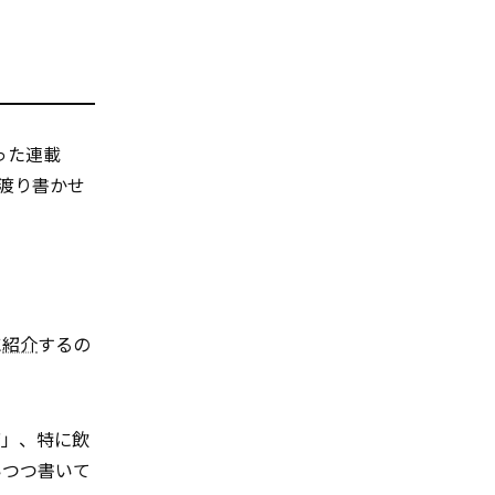
まった連載
に渡り書かせ
に
紹介
するの
店」、特に飲
いつつ書いて