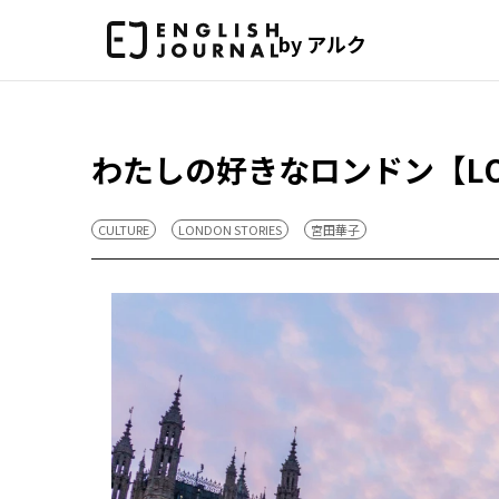
by アルク
わたしの好きなロンドン【LOND
CULTURE
LONDON STORIES
宮田華子