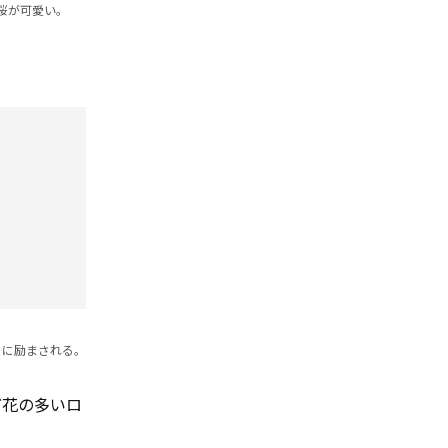
桜が可愛い。
さに励まされる。
ど花の多いロ