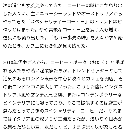
次の進化も
すぐに
やってきた。コーヒーの味にこだわり出
した人々に、主にニュージーランドやオーストラリアから
やってきた「スペシャリティーコーヒー」のトレンドはピ
タッとはまった。やや高級なコーヒー豆を買う人も増え、
道具にも凝り出した。「もう一歩先の味」を人々が求め始
めたとき、カフェにも変化が見え始めた。
2010年代中ごろから、コーヒー・ギーク（おたく）と呼ば
れる人たちや若い起業家たちが、トレンドセッターとして
活気のあるロンドン東部を中心に次々とカフェを開店。そ
の後ロンドン中に拡大していった。こうした店はインダス
トリアル風や
アンティーク
風、またはコンテンポラリーな
どインテリアにも凝っており、そこで提供するのは店主が
選んだとっておきのスペシャリティーコーヒーだ。それま
ではイタリア風の深いりが主流だったが、浅いりや世界か
ら集めた珍しい豆、水だしなど、さまざまな味が楽しめる