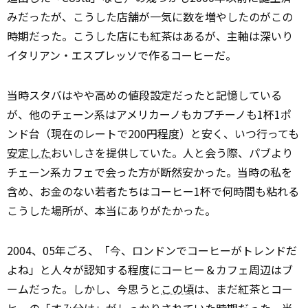
みだったが、こうした店舗が一気に数を増やしたのがこの
時期だった。こうした店にも紅茶はあるが、主軸は深いり
イタリアン・エスプレッソで作るコーヒーだ。
当時スタバはやや高めの値段設定だったと記憶している
が、他のチェーン系はアメリカーノもカプチーノも1杯1ポ
ンド台（現在のレートで200円程度）と安く、いつ行っても
安定した
おいしさを提供していた。人と会う際、パブより
チェーン系カフェで会った方が断然安かった。当時の私を
含め、お金のない若者たちはコーヒー1杯で何時間も粘れる
こうした場所が、本当にありがたかった。
2004、05年ごろ、「今、ロンドンでコーヒーがトレンドだ
よね」と人々が認知する程度にコーヒー＆カフェ周辺はブ
ームだった。しかし、今思うと
この頃
は、まだ紅茶とコー
ヒーの「すみ分け」がしっかりされていた時期だった。当