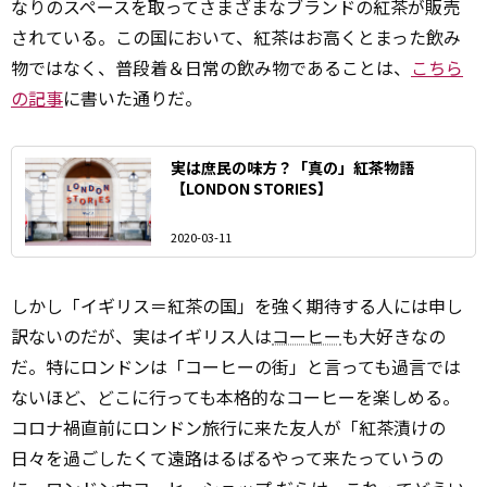
なりのスペースを取ってさまざまなブランドの紅茶が販売
されている。この国において、紅茶はお高くとまった飲み
物ではなく、普段着＆日常の飲み物であることは、
こちら
の記事
に書いた通りだ。
実は庶民の味方？「真の」紅茶物語
【LONDON STORIES】
2020-03-11
しかし「イギリス＝紅茶の国」を強く期待する人には申し
訳ないのだが、実はイギリス人は
コーヒー
も大好きなの
だ。特にロンドンは「コーヒーの街」と言っても過言では
ないほど、どこに行っても本格的なコーヒーを楽しめる。
コロナ禍直前にロンドン旅行に来た友人が「紅茶漬けの
日々を過ごしたくて遠路はるばるやって来たっていうの