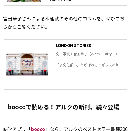
2023-02-13 06:00
宮田華子さんによる本
連載
のその他のコラムを、ぜひこち
らからご覧ください。
LONDON STORIES
文・写真：宮田華子（みやた・はなこ）
「多文化都市」と呼ばれるイギリスの首都
ロンドン。 この街で20 年以上暮らす宮田華
子さんが 日々の雑感や発見をリアルに語り
ます。
boocoで読める！アルクの新刊、続々登場
語学アプリ「
booco
」なら、アルクのベストセラー書籍200