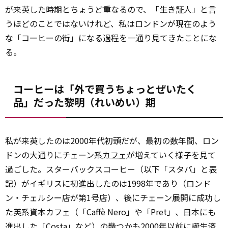
が来英した時期とちょうど重なるので、「生き証人」と言
うほどのことではないけれど、私はロンドンが現在のよう
な「コーヒーの街」になる過程を一通り見てきたことにな
る。
コーヒーは「外で買うちょっとぜいたく
品」だった黎明（れいめい）期
私が来英したのは2000年代初頭だが、最初の数年間、ロン
ドンの大通りにチェーン系
カフェ
が増えていく様子を見て
過ごした。スターバックスコーヒー（以下「スタバ」と表
記）がイギリスに初進出したのは1998年であり（ロンド
ン・チェルシー店が第1号店）、後にチェーン展開に成功し
た英系資本カフェ（「Caffè Nero」や「Pret」、日本にも
進出した「Costa」など）の幾つかも2000年以前に誕生済