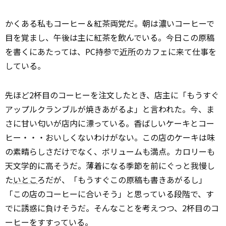
かくある私もコーヒー＆紅茶両党だ。朝は濃いコーヒーで
目を覚まし、午後は主に紅茶を飲んでいる。今日この原稿
を書くにあたっては、PC持参で
近所
のカフェに来て仕事を
している。
先ほど2杯目のコーヒーを注文したとき、店主に「もうすぐ
アップルクランブルが焼きあがるよ」と言われた。今、ま
さに甘い匂いが店内に漂っている。香ばしいケーキとコー
ヒー・・・おいしくないわけがない。この店のケーキは味
の素晴らしさだけでなく、ボリュームも満点。カロリーも
天文学的に高そうだ。薄着になる季節を前にぐっと我慢し
た
いとこ
ろだが、「もうすぐこの原稿も書きあがるし」
「この店のコーヒーに合いそう」と思っている段階で、す
でに誘惑に負けそうだ。そんなことを考えつつ、2杯目のコ
ーヒーをすすっている。