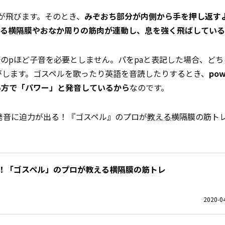
が飛びます。そのとき、
みぞおち部分が内側から手を押し返す
る横隔膜やおなか周りの筋肉が連動し、息を強く飛ばしている
のpほど子音を必要としません。パをpaと表記した場合、どち
がします。ゴスペルを歌ったり英語を音読したりするとき、
po
い方で「パワー」と発音しているから
なのです。
の発音に迫力が出る！『ゴスペル』のプロが
教える
横隔膜の筋トレ
！「ゴスペル」のプロが教える横隔膜の筋トレ
2020-04