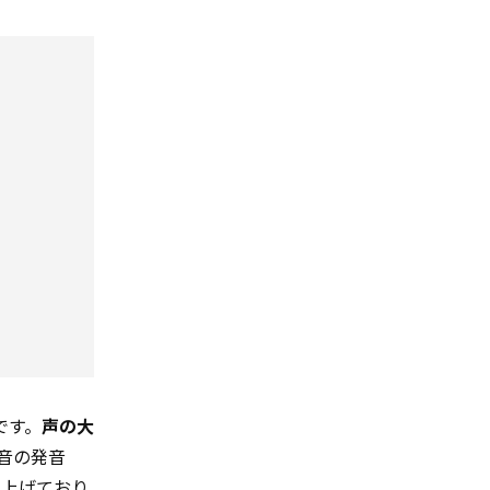
です。
声の大
音の発音
り上げており