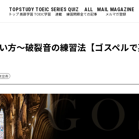
TOP
STUDY
TOEIC
SERIES
QUIZ
ALL
MAIL MAGAZINE
トップ
英語学習
TOEIC学習
連載
練習問題
全ての記事
メルマガ登録
い方～破裂音の練習法【ゴスペルで
無宣寿