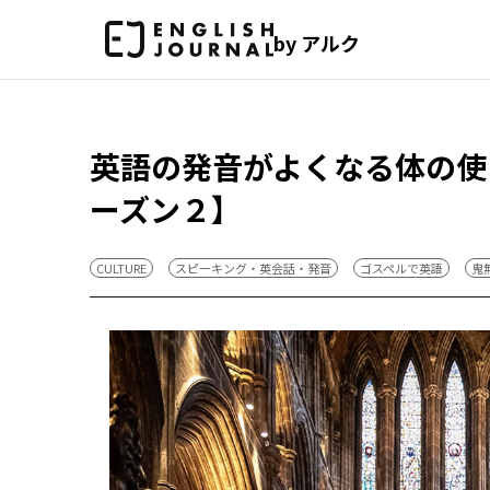
by アルク
英語の発音がよくなる体の使
ーズン２】
CULTURE
スピーキング・英会話・発音
ゴスペルで英語
鬼