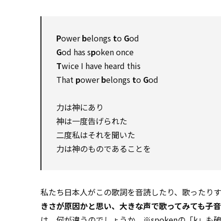
P
ower
b
elongs
t
o
G
od
G
od has s
p
oken once
T
wice I have heard this
That
p
ower
b
elongs
t
o
G
od
力は神にあり
神は一度告げられた
二度私はそれを聞いた
力は神のものであることを
私たち日本人がこの歌詞を音読したり、歌ったり
きさが原因かと思い、大きな声で歌ってみても子音
は、何が違うのでしょうか。※spokenの「k」