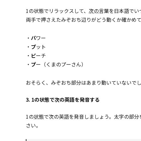
1の状態でリラックスして、
次の
言葉を日本語でい
両手で押さえたみぞおち辺りがどう動くか確かめ
・
パ
ワー
・
プ
ット
・
ピ
ーチ
・
プ
ー（くまのプーさん）
おそらく、みぞおち部分はあまり動いていないで
3. 1の状態で次の英語を発音する
1の
状態
で次の英語を発音しましょう。太字の部分
さい。