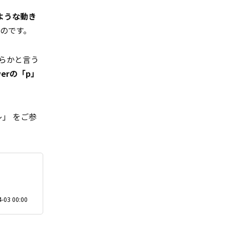
ような動き
のです。
らかと言う
werの「p」
」 をご参
-03 00:00