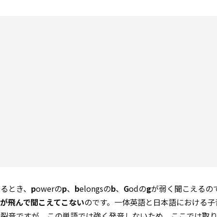
するとき、
p
owerの
p
、
b
elongsの
b
、
G
odの
g
が弱く聞こえるの
が飛んで聞こえてこない
のです。一体英語と日本語における子
も破裂音ですが、この単語では強く発音しないため、ここでは取