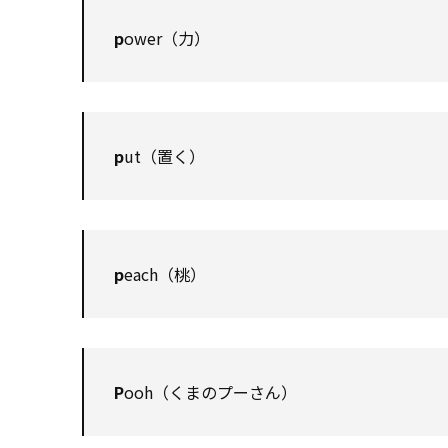
p
ower（力）
p
ut（置く）
p
each（桃）
P
ooh（くまのプーさん）