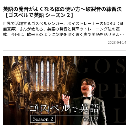
英語の発音がよくなる体の使い方～破裂音の練習法
【ゴスペルで英語 シーズン２】
世界で活躍するゴスペルシンガー、ボイストレーナーのNOBU（鬼
無宣寿）さんが教える、英語の発音と発声のトレーニング法の連
載。今回は、欧米人のように英語を深く響く声で英語を話せるよう
になるトレーニング法を紹介します。記事の最後で響く声を出す練
2023-04-14
習ができるゴスペルの動画を紹介しています。NOBUさんと一緒に
「Power Belongs to God」を熱唱してみましょう。