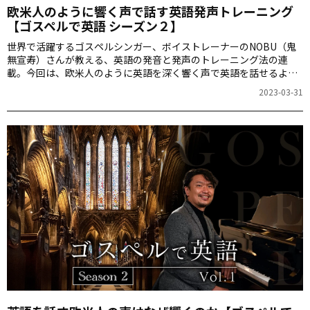
欧米人のように響く声で話す英語発声トレーニング
【ゴスペルで英語 シーズン２】
世界で活躍するゴスペルシンガー、ボイストレーナーのNOBU（鬼
無宣寿）さんが教える、英語の発音と発声のトレーニング法の連
載。今回は、欧米人のように英語を深く響く声で英語を話せるよう
になるトレーニング法を紹介します。記事の最後で響く声を出す練
2023-03-31
習ができるゴスペルの動画を紹介しています。NOBUさんと一緒に
「Wade in the Water」を熱唱してみましょう。