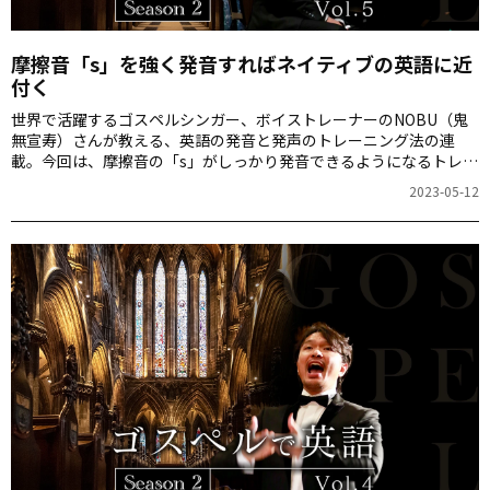
摩擦音「s」を強く発音すればネイティブの英語に近
付く
世界で活躍するゴスペルシンガー、ボイストレーナーのNOBU（鬼
無宣寿）さんが教える、英語の発音と発声のトレーニング法の連
載。今回は、摩擦音の「s」がしっかり発音できるようになるトレー
ニング法を紹介します。記事の最後で響く声を出す練習ができるゴ
2023-05-12
スペルの動画を紹介しています。NOBUさんと一緒に「’Tis So
Sweet to Trust in Jesus」を熱唱してみましょう。