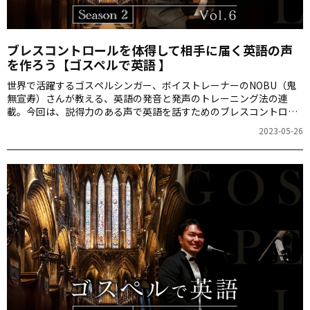
ブレスコントロールを体得して相手に届く英語の声
を作ろう【ゴスペルで英語 】
世界で活躍するゴスペルシンガー、ボイストレーナーのNOBU（鬼
無宣寿）さんが教える、英語の発音と発声のトレーニング法の連
載。今回は、説得力のある声で英語を話すためのブレスコントロー
ルを紹介します。記事の最後で響く声を出す練習ができるゴスペル
2023-05-26
の動画を紹介しています。NOBUさんと一緒に「Amazing Grace」
を熱唱してみましょう。