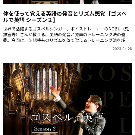
体を使って覚える英語の発音とリズム感覚【ゴスペ
ルで英語 シーズン２】
世界で活躍するゴスペルシンガー、ボイストレーナーのNOBU（鬼
無宣寿）さんが教える、英語の発音と発声のトレーニング法の連
載。今回は、英語特有のリズムを体で覚えるトレーニング法を紹介
します。響く声を出す練習ができるゴスペル動画も紹介するので、
2023-04-28
NOBUさんと一緒に「When the Saints Go Marching In （聖者の行
進）」を熱唱してみましょう。