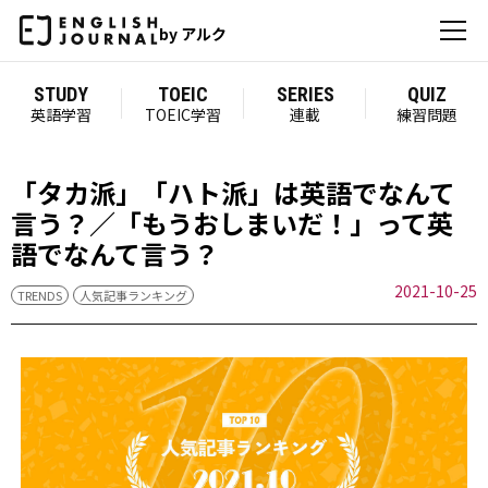
by アルク
STUDY
TOEIC
SERIES
QUIZ
英語学習
TOEIC学習
連載
練習問題
「タカ派」「ハト派」は英語でなんて
言う？／「もうおしまいだ！」って英
語でなんて言う？
2021-10-25
TRENDS
人気記事ランキング