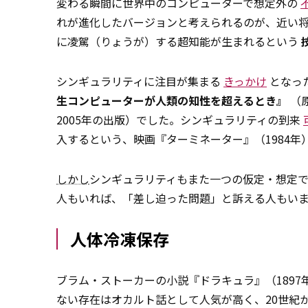
変わる瞬間に世界中のコンピューターで想定外の
れが進化したバージョンと考えられるのが、近い
に凌駕（りょうが）する超知能が生まれるという
シンギュラリティに注目が集まる
きっかけ
となっ
生――コンピューターが人類の知性を超えるとき』
（
2005年の出版）でした。シンギュラリティの到来
入するという、映画『ターミネーター』（1984
しかし
シンギュラリティもまた一つの仮定・想定
人もいれば、「差し迫った問題」と訴える人もい
人体冷凍保存
ブラム・ストーカーの小説『ドラキュラ』（1897
ない存在はオカルト話として人気が高く、20世紀