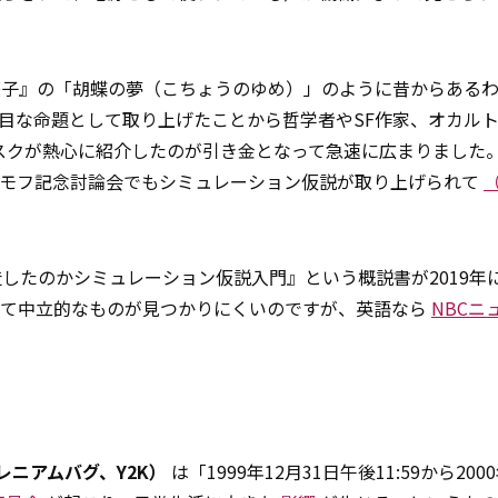
荘子』の「胡蝶の夢（こちょうのゆめ）」のように昔からある
面目な命題として取り上げたことから哲学者やSF作家、オカル
スクが熱心に紹介したのが引き金となって急速に広まりました。2
シモフ記念討論会でもシミュレーション仮説が取り上げられて
。
たのか――シミュレーション仮説入門』という概説書が2019年
くて中立的なものが見つかりにくいのですが、英語なら
NBCニ
ミレニアムバグ、Y2K）
は「1999年12月31日午後11:59から200