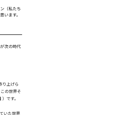
アン（私たち
思います。
話が次の時代
作り上げら
るこの世界そ
説
）です。
ていた世界