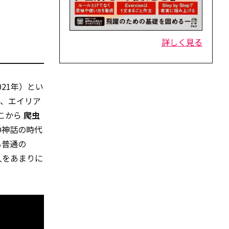
詳しく見る
2021年）とい
人、エイリア
こから
爬虫
O神話の時代
る普通の
人をあまりに