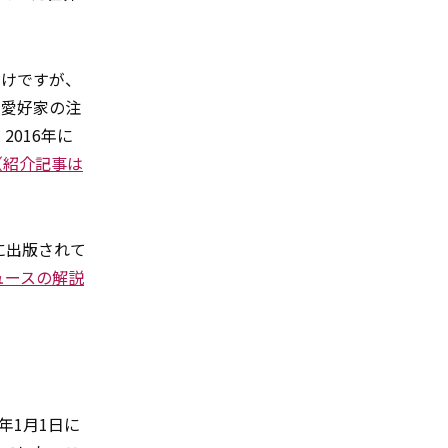
わけですが、
ト愛好家の注
016年に
（紹介記事は
に出版されて
ュースの解説
0年1月1日に