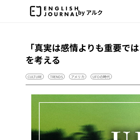
by アルク
「真実は感情よりも重要では
を考える
CULTURE
TRENDS
アメリカ
UFOの時代