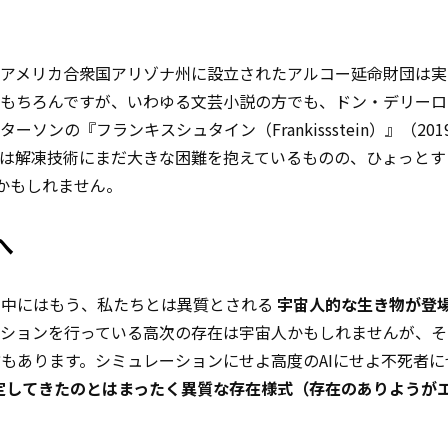
。アメリカ合衆国アリゾナ州に設立されたアルコー延命財団は実
説はもちろんですが、いわゆる文芸小説の方でも、ドン・デリー
ターソンの『フランキスシュタイン（Frankissstein）』（20
には解凍技術にまだ大きな困難を抱えているものの、ひょっとす
かもしれません。
へ
の中にはもう、私たちとは異質とされる
宇宙人的な生き物が登
ーションを行っている高次の存在は宇宙人かもしれませんが、そ
もあります。シミュレーションにせよ高度のAIにせよ不死者に
定してきたのとはまったく異質な存在様式（存在のありようが