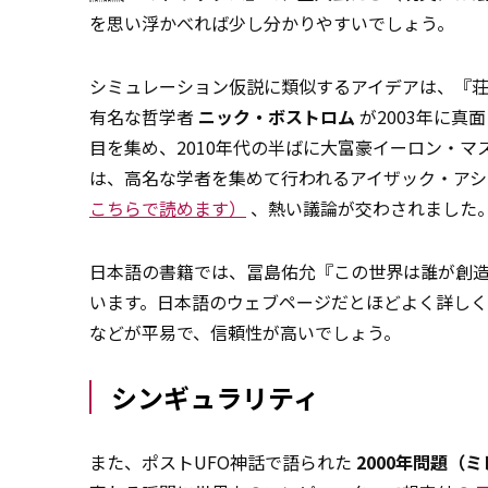
を思い浮かべれば少し分かりやすいでしょう。
シミュレーション仮説に類似するアイデアは、『
有名な哲学者
ニック・ボストロム
が2003年に真
目を集め、2010年代の半ばに大富豪イーロン・マ
は、高名な学者を集めて行われるアイザック・ア
こちらで読めます）
、熱い議論が交わされました
日本語の書籍では、冨島佑允『この世界は誰が創造し
います。日本語のウェブページだとほどよく詳し
などが平易で、信頼性が高いでしょう。
シンギュラリティ
また、ポストUFO神話で語られた
2000年問題（