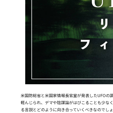
米国防総省と米国家情報長官室が発表したUFOの
軽んじられ、デマや陰謀論がはびこることも少なく
る言説とどのように向き合っていくべきなのでし