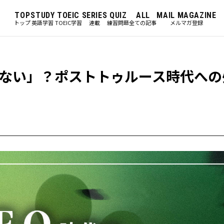
TOP
STUDY
TOEIC
SERIES
QUIZ
ALL
MAIL MAGAZINE
トップ
英語学習
TOEIC学習
連載
練習問題
全ての記事
メルマガ登録
ない」？ポストトゥルース時代への