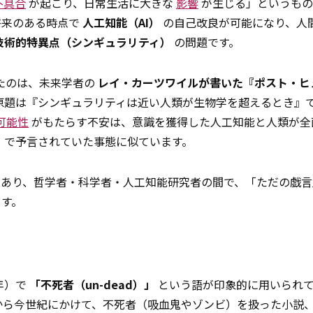
不具合
が起こり、日常生活に大きな
影響
が生じる」というもの
将来のある時点で
人工知能（AI）
の自己改良が可能になり、人
技術的特異点（シンギュラリティ）
の問題です。
たのは、未来学者の
レイ・カーツワイルが書いた『ポスト・ヒ
原題は『シンギュラリティは近い――人類が生物学を超えるとき』
可能性
がもたらす不安は、意識を獲得した人工知能と人類が全
年）で予言されていた事態に似ています。
であり、哲学者・科学者・人工知能研究者の間で、「ただの戯言
ます。
年）で
「不死者（un-dead）」
という語が印象的に用いられ
から今世紀にかけて、不死者（吸血鬼やゾンビ）を扱った小説