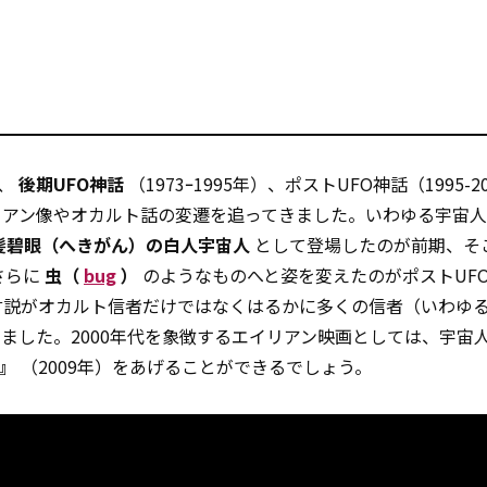
）、
後期UFO神話
（1973ｰ1995年）、ポストUFO神話（1995-
リアン像やオカルト話の変遷を追ってきました。いわゆる宇宙
髪碧眼（へきがん）の白人宇宙人
として登場したのが前期、そ
さらに
虫（
bug
）
のようなものへと姿を変えたのがポストUF
言説がオカルト信者だけではなくはるかに多くの信者（いわゆ
ました。2000年代を象徴するエイリアン映画としては、宇宙
区』
（2009年）をあげることができるでしょう。