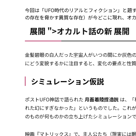
今回は「UFO時代のリアルとフィクション」と題
の存在を脅かす異質な存在）が今どこに現れ、オ
展開 ">オカルト話の新
展開
金髪碧眼の白人だった
宇宙
人がいつの間にか灰色
にどう変貌するかに注目すると、変化の要点と性質
シミュレーション仮説
ポストUFO神話で語られた
月面着陸捏造説
は、「
れた幻にすぎなかった」というものでした。これ
のものが何ものかの立ち上げたシミュレーション
映画
『マトリックス』で、主人公たち（現実には