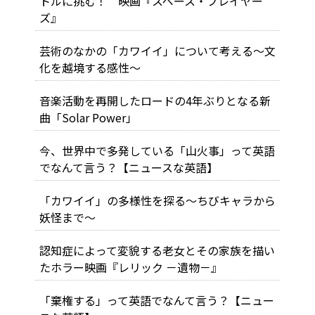
トルに挑む！ 映画『スペース・プレイヤー
ズ』
芸術のなかの「カワイイ」について考える～文
化を越境する感性～
音楽活動を再開したロードの4年ぶりとなる新
曲「Solar Power」
今、世界中で多発している「山火事」って英語
でなんて言う？【ニュースな英語】
「カワイイ」の多様性を探る～ちびキャラから
妖怪まで～
認知症によって変貌する老女とその家族を描い
たホラー映画『レリック －遺物－』
「棄権する」って英語でなんて言う？【ニュー