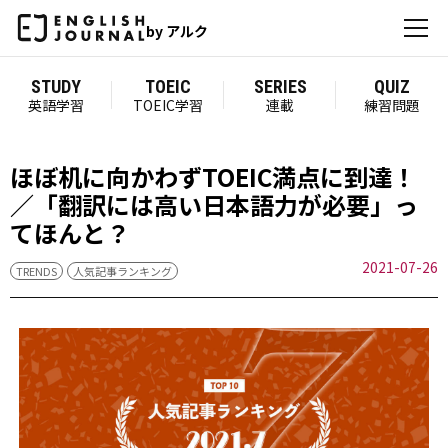
by アルク
STUDY
TOEIC
SERIES
QUIZ
英語学習
TOEIC学習
連載
練習問題
ほぼ机に向かわずTOEIC満点に到達！
／「翻訳には高い日本語力が必要」っ
てほんと？
2021-07-26
TRENDS
人気記事ランキング