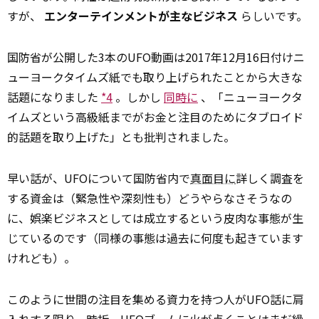
すが、
エンターテインメントが主なビジネス
らしいです。
国防省が公開した3本のUFO動画は2017年12月16日付けニ
ューヨークタイムズ紙でも取り上げられたことから大きな
話題になりました
*4
。しかし
同時に
、「ニューヨークタ
イムズという高級紙までがお金と注目のためにタブロイド
的話題を取り上げた」とも批判されました。
早い話が、UFOについて国防省内で
真面目に
詳しく調査を
する資金は（緊急性や深刻性も）どうやらなさそうなの
に、娯楽ビジネスとしては成立するという皮肉な事態が生
じているのです（同様の事態は過去に何度も起きています
けれども）。
このように世間の注目を集める資力を持つ人がUFO話に肩
入れする限り、時折、UFOブームに火が点くことはまだ繰