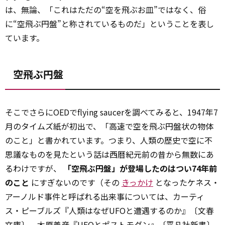
は、無論、「これはただの“空を飛ぶお皿”ではなく、俗
に“空飛ぶ円盤”と称されているものだ」ということを表し
ています。
空飛ぶ円盤
そこでさらにOEDでflying saucerを調べてみると、1947年7
月のタイムズ紙が初出で、「高速で空を飛ぶ円盤状の物体
のこと」と書かれています。つまり、人類の歴史で空に不
思議なものを見たという話は西暦紀元前の昔から無数にあ
るわけですが、
「空飛ぶ円盤」が登場したのはつい74年前
のこと
にすぎないのです（その
きっかけ
となったケネス・
アーノルド事件と呼ばれる出来事については、カーティ
ス・ピーブルズ『人類はなぜUFOと遭遇するのか』〔文春
文庫〕、木原善彦『UFOとポストモダン』〔平凡社新書〕