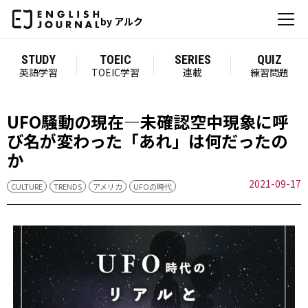
by アルク
STUDY
TOEIC
SERIES
QUIZ
英語学習
TOEIC学習
連載
練習問題
UFO騒動の現在―未確認空中現象に呼
び名が変わった「あれ」は何だったの
か
2021-09-17
CULTURE
TRENDS
アメリカ
UFOの時代