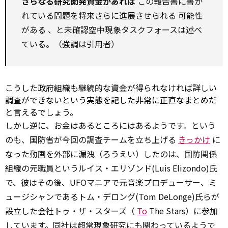
さらなる研究開発資金があれば
この報告書に書か
れている問題を将来さらに進展させられる
可能性
がある
、と未確認空中現象タスクフォースは述べ
ている。（強調は引用者）
こうした政府組織も継続的な資金が得られなければ詳しい
調査ができないという実態を記した非常に正直なまとめだ
と言えるでしょう。
しかし逆に、お金はあるところにはあるようです。という
のも、国防省が今回の調査チームを立ち上げる
きっかけ
に
なった動画を外部に漏洩（ろうえい）したのは、国防関係
組織の元職員というルイス・エリゾンド(Luis Elizondo)氏
で、彼はその後、UFOマニアで元音楽プロデューサー、ミ
ュージシャンであるトム・デロング(Tom DeLonge)氏らが
設立した会社トゥ・ザ・スターズ（
To
The Stars）に参加
しています。同社は超常現象研究にも関わっているようで