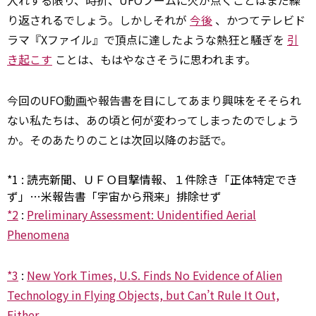
り返されるでしょう。しかしそれが
今後
、かつてテレビド
ラマ『Xファイル』で頂点に達したような熱狂と騒ぎを
引
き起こす
ことは、もはやなさそうに思われます。
今回のUFO
動画
や報告書を目にしてあまり興味をそそられ
ない私たちは、あの頃と何が変わってしまったのでしょう
か。そのあたりのことは次回以降のお話で。
*1
:
読売新聞、ＵＦＯ目撃情報、１件除き「正体特定でき
ず」…米報告書「宇宙から飛来」排除せず
*2
:
Preliminary Assessment: Unidentified Aerial
Phenomena
*3
:
New York Times, U.S. Finds No Evidence of Alien
Technology in Flying Objects, but Can’t Rule It Out,
Either