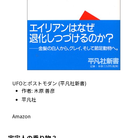
UFOとポストモダン (平凡社新書)
作者:
木原 善彦
平凡社
Amazon
宇宙人の乗り物？