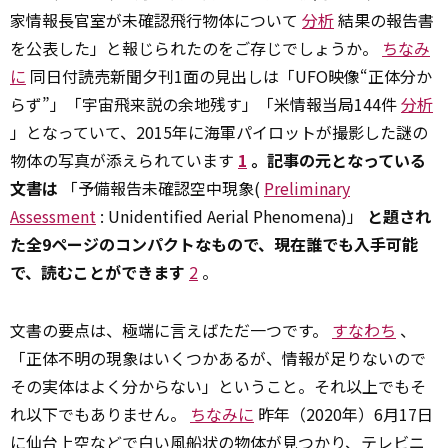
家情報長官室が未確認飛行物体について
分析
結果の報告書
を公表した」と報じられたのをご存じでしょうか。
ちなみ
に
同日付読売新聞夕刊1面の見出しは「UFO映像“正体分か
らず”」「宇宙飛来説の余地残す」「米情報当局144件
分析
」となっていて、2015年に海軍パイロットが撮影した謎の
物体の写真が添えられています
1
。記事の元となっている
文書は
「予備報告――未確認空中現象(
Preliminary
Assessment
: Unidentified Aerial Phenomena)」
と題され
た全9ページのコンパクトなもので、現在誰でも入手可能
で、読むことができます
2
。
文書の要点は、極端に言えばただ一つです。
すなわち
、
「正体不明の現象はいくつかあるが、情報が足りないので
その実体はよく分からない」ということ。それ以上でもそ
れ以下でもありません。
ちなみに
昨年（2020年）6月17日
に仙台上空などで白い風船状の物体が見つかり、テレビニ