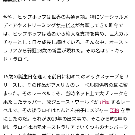
今や、ヒップホップは世界の共通言語。特にソーシャルメ
ディアやストリーミング
サービス
が台頭してきた昨今で
は、ヒップホップは若者から絶大な支持を集め、巨大カル
チャーとして日々成長し続けている。そんな中、オースト
ラリアから弱冠18歳の新星が現れた。その名はザ・キッ
ド・ラロイ。
15歳の誕生日を迎える前日に初めてのミックステープをリ
リースし、その作品がアメリカのレーベル関係者の耳に留
まった。そのレーベルこそ、当時ネット上で大ブレークを
果たしたラッパー、故ジュース・ワールドが
所属
するレー
ベルで、その後ラロイはとんとん拍子にメジャー
契約
を手
にしたのだ。それが2019年の出来事で、そこから約2年の
間、ラロイは地元オーストラリアでいくつものナンバーワ