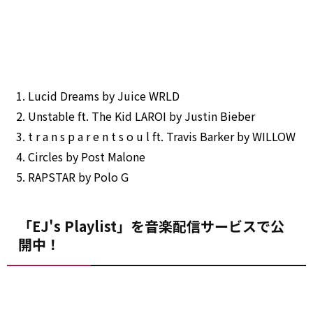
Lucid Dreams
by
Juice WRLD
Unstable ft. The Kid LAROI
by
Justin Bieber
t r a n s p a r e n t s o u l ft. Travis Barker
by
WILLOW
Circles
by
Post
Malone
RAPSTAR
by
Polo G
「EJ's Playlist」を音楽配信サービスで公
開中！