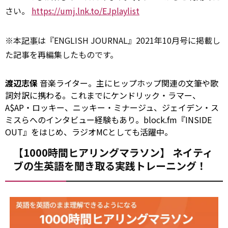
さい。
https://umj.lnk.to/EJplaylist
※本
記事
は『ENGLISH JOURNAL』2021年10月号に掲載し
た記事を再編集したものです。
渡辺志保
音楽ライター。主にヒップホップ関連の文筆や歌
詞対訳に携わる。これまでにケンドリック・ラマー、
A$AP・ロッキー、ニッキー・ミナージュ、ジェイデン・ス
ミスらへのインタビュー経験もあり。block.fm『INSIDE
OUT』をはじめ、ラジオMCとしても活躍中。
【1000時間ヒアリングマラソン】 ネイティ
ブの生英語を聞き取る実践トレーニング！