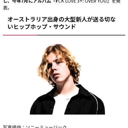
し、今年7月にアルバム『F
CK LOVE 3+:
OVER
YOU』を発
表。
オーストラリア出身の大型新人が送る切な
いヒップホップ・サウンド
写真
提供：ソニーミュージック