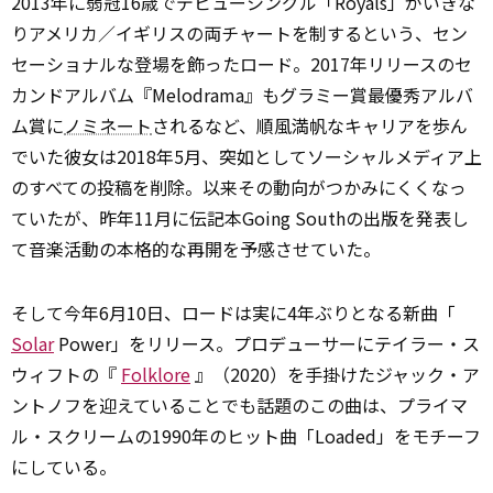
2013年に弱冠16歳でデビューシングル「Royals」がいきな
りアメリカ／イギリスの両チャートを制するという、セン
セーショナルな登場を飾ったロード。2017年リリースのセ
カンドアルバム『Melodrama』もグラミー賞最優秀アルバ
ム賞に
ノミネート
されるなど、順風満帆なキャリアを歩ん
でいた彼女は2018年5月、突如としてソーシャルメディア上
のすべての投稿を削除。以来その動向がつかみにくくなっ
ていたが、昨年11月に伝記本Going Southの出版を発表し
て音楽活動の本格的な再開を予感させていた。
そして今年6月10日、ロードは実に4年ぶりとなる新曲「
Solar
Power」をリリース。プロデューサーにテイラー・ス
ウィフトの『
Folklore
』（2020）を手掛けたジャック・ア
ントノフを迎えていることでも話題のこの曲は、プライマ
ル・スクリームの1990年のヒット曲「Loaded」をモチーフ
にしている。