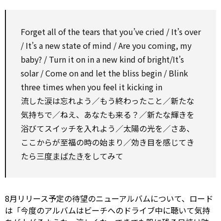
Forget all of the tears that you’ve cried / It’s
over
/ It’s a new
state
of mind / Are you coming, my
baby? / Turn it
on
in a new
kind of
bright/It’s
solar
/ Come
on
and let the
bliss
begin /
Blink
three times when you feel it kicking in
流した涙は忘れよう／もう終わったこと／新たな
気持ちで／ねえ、あなたも来る？／新たな輝きを
浴びてスイッチを入れよう／太陽の光を／さあ、
ここからが至福の時の始まり／効き目を感じてき
たら三度
まばたき
をしてみて
8月リリース予定の待望のニューアルバムについて、ロード
は「今度のアルバムはビーチへのドライブ中に聴いて気持