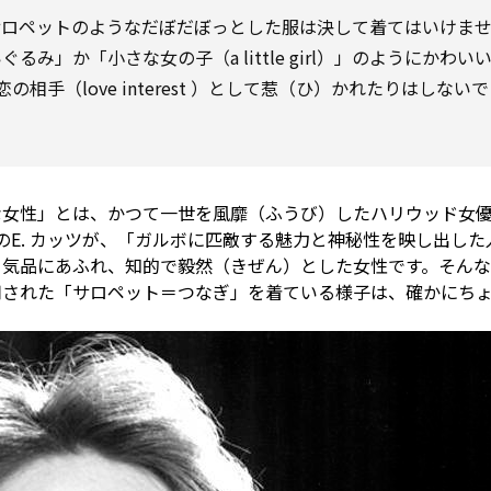
サロペットのようなだぼだぼっとした服は決して着てはいけま
」か「小さな女の子（a little girl）」のようにかわい
の相手（love
interest
）として惹（ひ）かれたりはしないで
な女性」とは、かつて一世を風靡（ふうび）したハリウッド女
のE. カッツが、「ガルボに匹敵する魅力と神秘性を映し出した
、気品にあふれ、知的で毅然（きぜん）とした女性です。そん
用された「サロペット＝つなぎ」を着ている様子は、確かにち