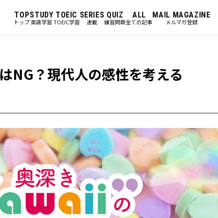
TOP
STUDY
TOEIC
SERIES
QUIZ
ALL
MAIL MAGAZINE
トップ
英語学習
TOEIC学習
連載
練習問題
全ての記事
メルマガ登録
はNG？現代人の感性を考える