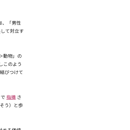
は、「男性
決して対立す
＞動物」の
しこのよう
に結びつけて
イで
指摘
さ
そう）と歩