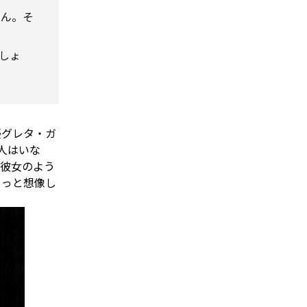
せん。そ
い
しょ
優グレタ・ガ
人はいな
な彼女のよう
ょっと想像し