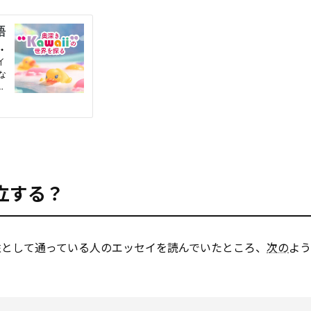
立する？
性として通っている人のエッセイを読んでいたところ、
次の
よう