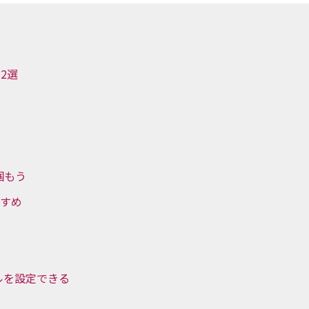
2選
掴もう
すすめ
ルを設定できる