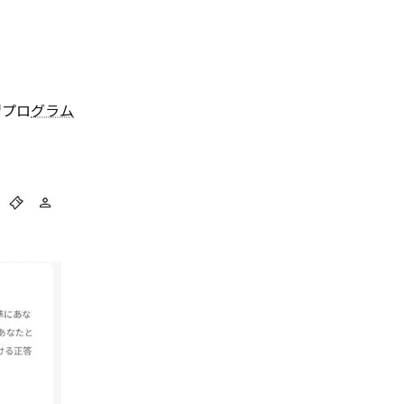
習プロ
グラム