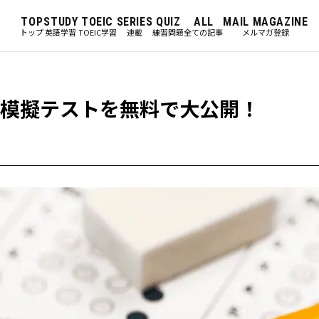
TOP
STUDY
TOEIC
SERIES
QUIZ
ALL
MAIL MAGAZINE
トップ
英語学習
TOEIC学習
連載
練習問題
全ての記事
メルマガ登録
の模擬テストを無料で大公開！