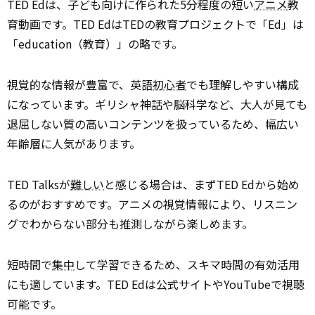
TED Edは、子ども向けに作られた5分程度の短い
アニメ
教
育動画です。TED EdはTEDの教育プロジェクトで「Ed」は
「education（教育）」の略です。
視覚的な情報が豊富で、英語
初心者
でも理解しやすい構成
になっています。ギリシャ神話や脳科学など、大人が見ても
退屈しない質の高いコンテンツを扱っているため、幅広い
年齢層に人気があります。
TED Talksが
難しい
と感じる場合は、まずTED Edから始め
るのがおすすめです。アニメの視覚情報により、リスニン
グでわからない部分も推測しながら楽しめます。
短時間で
集中
して学習できるため、スキマ時間の有効活用
にも適しています。TED Edは公式サイトやYouTubeで視聴
可能です。