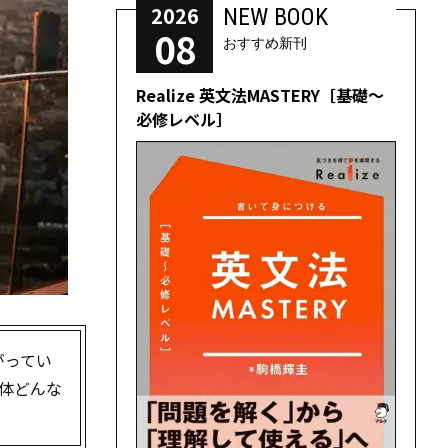
2026
NEW BOOK
08
おすすめ新刊
Realize 英文法MASTERY［基礎～
必修レベル］
がってい
一体どんな