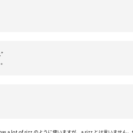
.”
こ。
 has a lot of rizz のように使いますが、a rizz とは言いませ