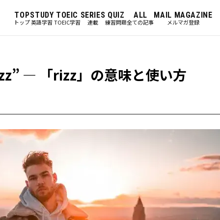
TOP
STUDY
TOEIC
SERIES
QUIZ
ALL
MAIL MAGAZINE
トップ
英語学習
TOEIC学習
連載
練習問題
全ての記事
メルマガ登録
izz” ― 「rizz」の意味と使い方