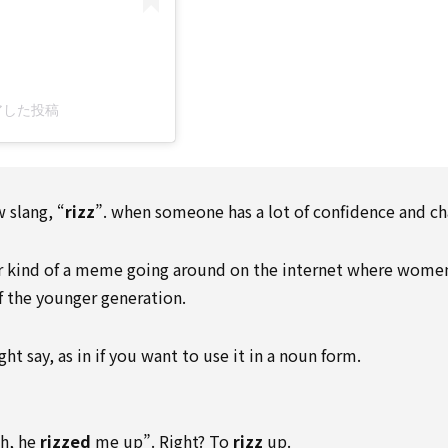
ェアした投稿
 slang, “
rizz
”. when someone has a lot of confidence and c
 or kind of a meme going around on the internet where women
f the younger generation.
ht say, as in if you want to use it in a noun form.
oh, he
rizzed
me up”. Right? To
rizz
up.