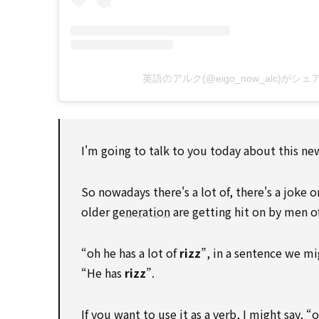
英語のアルク(@eigo_now_alc)がシ
I'm going to talk to you today about this new
So nowadays there's a lot of, there's a joke
older
generation
are getting hit on by men o
“oh he has a lot of
rizz
”, in a sentence we mig
“He has
rizz
”.
If you want to use it as a verb, I might say, “