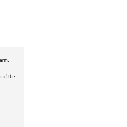
harm.
 of the