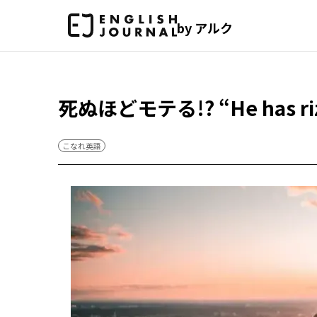
by アルク
死ぬほどモテる!? “He has r
こなれ英語