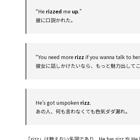
“He
rizzed
me
up
.”
彼に口説かれた。
“You need more
rizz
if you wanna talk to her
彼女に話しかけたいなら、もっと魅力出して
He’s got unspoken
rizz
.
あの人、何も言わなくても色気ダダ漏れ。
「rizz」は数えない名詞であり、He has rizz や He