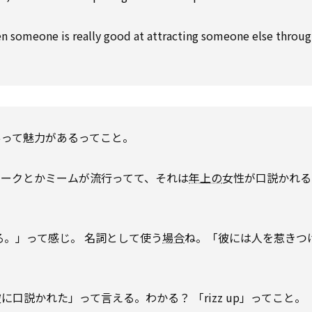
en someone is really good at attracting someone else throu
あって魅力があるってこと。
ョークとかミームが流行ってて、それは
年上の
女性が口説かれる
る。」って感じ。 名詞として使う
場合
ね。「彼には人を惹きつ
口説かれた」って言える。わかる？ 「rizz up」ってこと。