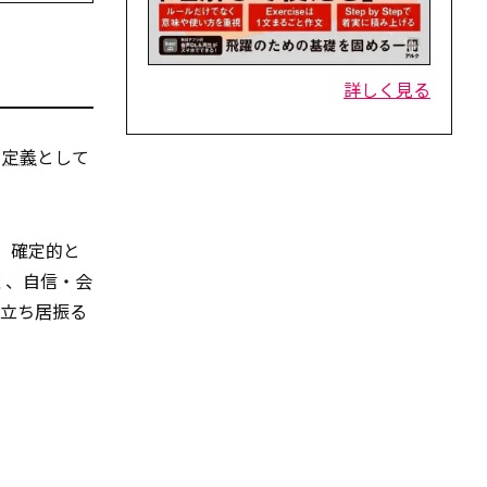
詳しく見る
、
定義
として
、確定的と
なく、自信・会
・立ち居振る