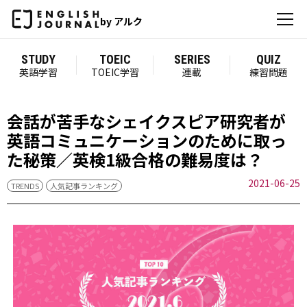
by アルク
STUDY
TOEIC
SERIES
QUIZ
英語学習
TOEIC学習
連載
練習問題
会話が苦手なシェイクスピア研究者が
英語コミュニケーションのために取っ
た秘策／英検1級合格の難易度は？
2021-06-25
TRENDS
人気記事ランキング