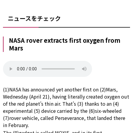
ニュースをチェック
NASA rover extracts first oxygen from
Mars
(1)NASA has announced
yet
another
first
on
(2)Mars,
Wednesday (April 21), having
literally
created oxygen
out
of
the red planet’s thin air. That’s (3)
thanks to
an (4)
experimental
(5)
device
carried
by
the (6)six-wheeled
(7)rover vehicle, called Perseverance, that landed there
in February.
The (8)gadget is called MOXIE, and in its first