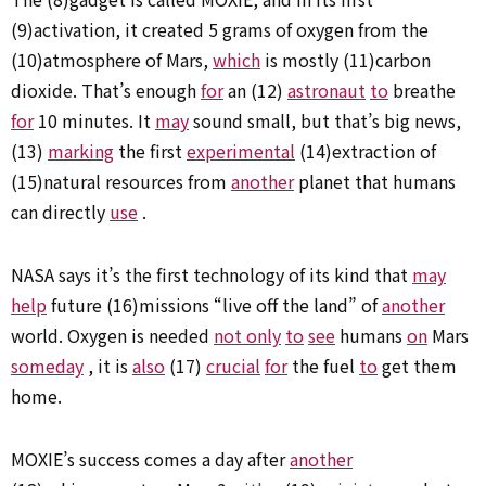
(9)activation, it created 5 grams of oxygen from the
(10)atmosphere of Mars,
which
is mostly (11)carbon
dioxide. That’s enough
for
an (12)
astronaut
to
breathe
for
10 minutes. It
may
sound small, but that’s big news,
(13)
marking
the first
experimental
(14)extraction of
(15)natural resources from
another
planet that humans
can directly
use
.
NASA says it’s the first technology of its kind that
may
help
future (16)missions “live off the land” of
another
world. Oxygen is needed
not only
to
see
humans
on
Mars
someday
, it is
also
(17)
crucial
for
the fuel
to
get them
home.
MOXIE’s success comes a day after
another