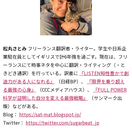
松丸さとみ
フリーランス翻訳者・ライター。学生や日系企
業駐在員としてイギリスで計6年強を過ごす。現在は、フリ
ーランスにて時事ネタを中心に翻訳・ライティング（・と
きどき通訳）を行っている。訳書に
『LISTEN――知性豊かで創
造力がある人になれる』
（日経BP）、
『限界を乗り超え
る最強の心身』
（CCCメディアハウス）、
『FULL POWER
科学が証明した自分を変える最強戦略』
（サンマーク出
版）などがある。
Blog：
https://sat-mat.blogspot.jp/
Twitter：
https://twitter.com/sugarbeat_jp