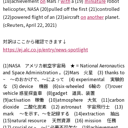
(18)achievement
on
Mars ?
with
a (19)
miniature
robot
helicopter, NASA (20)pulled off the first (21)controlled
(22)powered flight of an (23)aircraft
on
another
planet.
(cReuters, April 22, 2021)
対訳はここから確認できます↓
https://ej.alc.co.jp/entry/news-spotlight
(1)NASA アメリカ航空宇宙局 ★ = National Aeronautics
and Space
Administration
。(2)Mars 火星 (3)
thanks to
~ ～のおかげで、～によって (4)
experimental
実験的
な (5)
device
機器 (6)six-wheeled 6輪の (7)rover
vehicle 惑星探査車 (8)gadget 道具、装置
(9)activation 稼働 (10)atmosphere 大気 (11)carbon
dioxide 二酸化炭素 (12)
astronaut
宇宙飛行士 (13)
mark
～を示す、～を記録する (14)extraction
抽出
(15)natural
resource
天然資源 (16)
mission
任務
(17)
crucial
or ~ ～に必要不可欠な (18)achievement