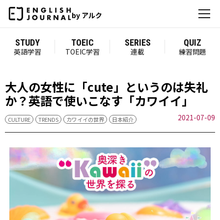
by アルク
STUDY
TOEIC
SERIES
QUIZ
英語学習
TOEIC学習
連載
練習問題
大人の女性に「cute」というのは失礼
か？英語で使いこなす「カワイイ」
2021-07-09
CULTURE
TRENDS
カワイイの世界
日本紹介