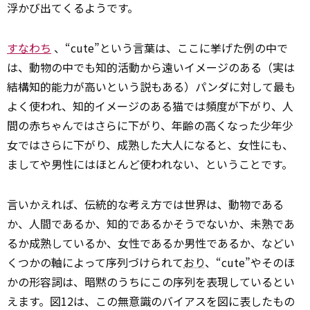
浮かび出てくるようです。
すなわち
、“cute”という言葉は、ここに挙げた例の中で
は、動物の中でも知的活動から遠いイメージのある（実は
結構知的能力が高いという説もある）パンダに対して最も
よく使われ、知的イメージのある猫では頻度が下がり、人
間の赤ちゃんではさらに下がり、年齢の高くなった少年少
女ではさらに下がり、成熟した大人になると、女性にも、
ましてや男性にはほとんど使われない、ということです。
言いかえれば、伝統的な考え方では世界は、動物である
か、人間であるか、知的であるかそうでないか、未熟であ
るか成熟しているか、女性であるか男性であるか、などい
くつかの軸によって序列づけられて
おり
、“cute”やそのほ
かの形容詞は、暗黙のうちにこの序列を表現しているとい
えます。図12は、この無意識のバイアスを図に表したもの