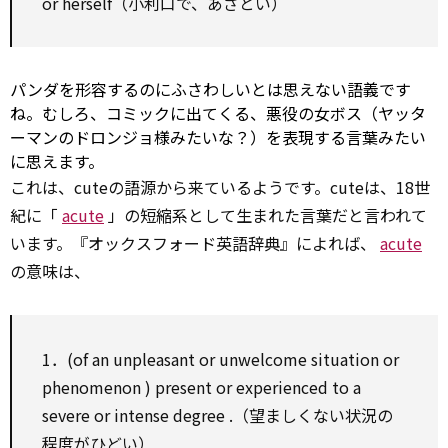
or herself（小利口で、あざとい）
パンダを形容するのにふさわしいとは思えない語義です
ね。むしろ、コミックに出てくる、悪役の女ボス（ヤッタ
ーマンのドロンジョ様みたいな？）を表現する言葉みたい
に思えます。
これは、cuteの語源から来ているようです。cuteは、18世
紀に「
acute
」の短縮系として生まれた言葉だと言われて
います。『オックスフォード英語辞典』によれば、
acute
の意味は、
1．(of an
unpleasant
or unwelcome
situation
or
phenomenon
)
present
or
experienced
to
a
severe
or intense
degree
.（望ましくない状況の
程度がひどい）