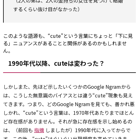
（2人の弟は、2人の
金持ち
の女性を見つけて結婚
するくらい抜け目がなかった）
このような語源も、“cute”という言葉にちょっと「下に見
る」ニュアンスがあることと関係があるのかもしれませ
ん。
1990年代以降、cuteは変わった？
しかしまた、先ほど示したいくつかのGoogle Ngramから
は、こうした無意識のバイアスとは違う“cute”現象も見え
てきます。つまり、どのGoogle Ngramを見ても、善かれ悪
しかれ、“cute”という言葉は、1970年代あたりまでほとん
ど存在感がありません。それが急に存在感を示し始めるの
は、（前回も
指摘
しましたが）1990年代に入ってからで
す。この後、“cute”はぐいぐい出現頻度を高めていきま