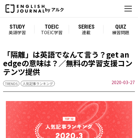
by アルク
STUDY
TOEIC
SERIES
QUIZ
英語学習
TOEIC学習
連載
練習問題
「隔離」は英語でなんて言う？get an
edgeの意味は？／無料の学習支援コン
テンツ提供
2020-03-27
TRENDS
人気記事ランキング