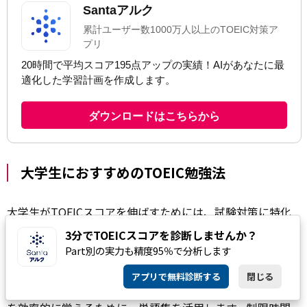
大学生におすすめのTOEIC勉強法
大学生がTOEICスコアを伸ばすためには、試験対策に特化
した学習が効果的です。リスニングでは公式問題集の音源
3分でTOEICスコアを診断しませんか？
を使って、「ディクテーション」（英文の書き取り）や
Part別の実力も精度95％で分析します
「シャドーイング」（下記「リスニングのおすすめ勉強
アプリで無料診断する
閉じる
法」参照）を行いましょう。リーディングでは、頻出単語