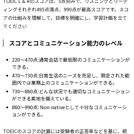
TOEIC L & Rのスコアは、5点刻みで、リスニングとリーデ
ィングそれぞれ495点満点、990点が最高スコアです。スコ
アの仕組みを理解して、目標を
明確に
し、学習計画を立て
てください
スコアとコミュニケーション能力のレベル
220〜470点:通常会話で最低限のコミュニケーションが
できる。
470～730点:日常生活のニーズを充足し、限定された範
囲内では業務上のコミュニケーションができる。
730～860点:どんな状況でも適切なコミュニケーション
ができる素地を備えている。
860〜990点: Non-nativeとして十分なコミュニケーシ
ョンができる。
TOEICのスコアの
計算
には受験者の正答率などを基に、統