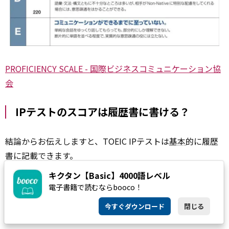
PROFICIENCY SCALE - 国際ビジネスコミュニケーション協
会
IPテストのスコアは履歴書に書ける？
結論からお伝えしますと、TOEIC IPテストは
基本
的に履歴
書に記載できます。
キクタン【Basic】4000語レベル
IPテストは、企業や
大学
が主催者となる点や受験方式に違
電子書籍で読むならbooco！
いがありますが、試験の内容や問題のレベルに大きな差は
今すぐダウンロード
閉じる
ありません。