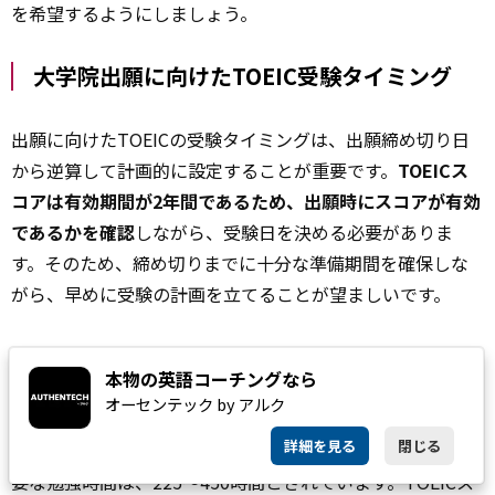
を希望するようにしましょう。
大学院出願に向けたTOEIC受験タイミング
出願に向けたTOEICの受験タイミングは、出願締め切り日
から逆算して計画的に設定することが重要です。
TOEICス
コアは有効期間が2年間であるため、出願時にスコアが有効
であるかを確認
しながら、受験日を決める必要がありま
す。そのため、締め切りまでに十分な準備期間を確保しな
がら、早めに受験の計画を立てることが望ましいです。
TOEIC公式（出典①）によると、2024年度における大
学生
本物の英語コーチングなら
の平均スコアは600点です。オックスフォード大学出版局
オーセンテック by アルク
（Oxford University Press）が発表している記事（出典
詳細を見る
閉じる
②）によると、TOEIC600点前後から750点を目指すのに必
要な勉強時間は、225〜450時間とされています。TOEICス