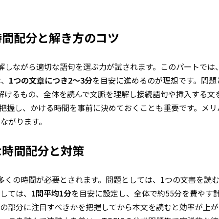
時間配分と解き方のコツ
理解しながら適切な語句を選ぶ力が試されます。このパートでは
は、
1つの文章につき2〜3分
を目安に進めるのが理想です。問題
だけ解けるもの、全体を読んで文脈を理解し接続語句や挿入する文
把握し、かける時間を事前に決めておくことも重要です。メリ
つながります。
な時間配分と対策
も多くの時間が必要とされます。問題としては、1つの文書を読
としては、
1問平均1分
を目安に設定し、全体で約55分を費やす
の部分に注目すべきかを把握してから本文を読むと効率が上が