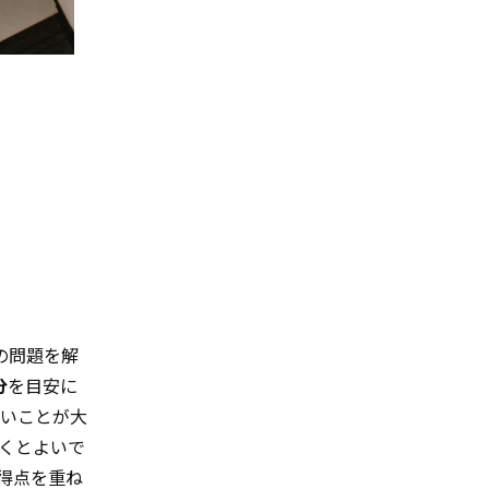
の問題を解
分
を目安に
ないことが大
くとよいで
得点を重ね