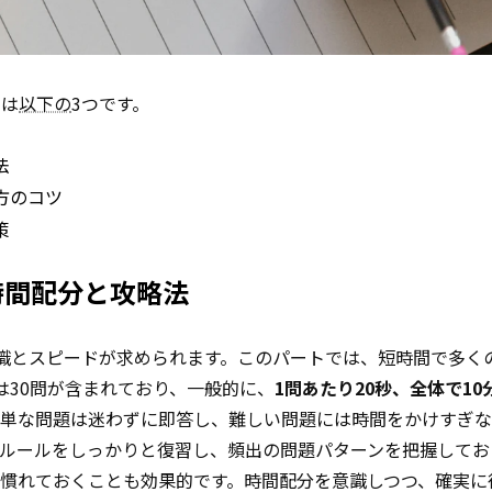
ツは
以下の
3つです。
法
方のコツ
策
時間配分と攻略法
の知識とスピードが求められます。このパートでは、短時間で多く
は30問が含まれており、一般的に、
1問あたり20秒、全体で10
簡単な問題は迷わずに即答し、難しい問題には時間をかけすぎ
法ルールをしっかりと復習し、頻出の問題パターンを把握してお
慣れておくことも効果的です。時間配分を意識しつつ、確実に