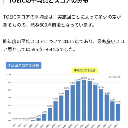
TOEICの平均点とスコアの分布
TOEICスコアの
平均
点は、実施回ごとによって多少の差が
あるものの、概ね600点前後となっています。
昨年度の平均スコアについては612点であり、最も
多い
スコ
ア層としては595点〜644点でした。