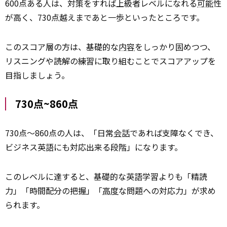
600点ある人は、対策をすれば上級者レベルになれる
可能
性
が高く、730点越えまであと一歩といったところです。
このスコア層の方は、基礎的な
内容
をしっかり固めつつ、
リスニングや読解の練習に取り組むことでスコアアップを
目指しましょう。
730点~860点
730点〜860点の人は、「日常
会話
であれば支障なくでき、
ビジネス英語にも対応出来る段階」になります。
このレベルに達すると、基礎的な英語学習よりも「精読
力」「時間配分の把握」「
高度
な問題への対応力」が求め
られます。