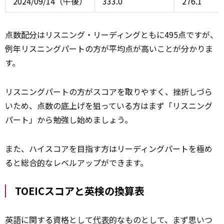
2024/09/14（午後）
333.0
276.1
点数
配分
はリスニング・リーディングともに495点ですが、
例年リスニングパートの方が平均点が高いことが分かりま
す。
リスニングパートの方がスコアを取りやすく、挫折しづら
いため、点数の
底
上げを狙っている方はまず「リスニング
パート」から勉強し始めましょう。
また、ハイスコアを目指す方はリーディングパートを極め
ると総合
的
なレベルアップができます。
TOEICスコアと英検の換算表
英語に関する資格として
代表
的なものとして、まず思いつ