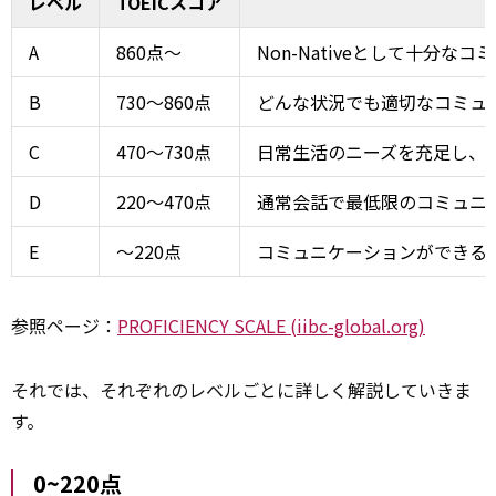
レベル
TOEICスコア
A
860点～
Non-Nativeとして十分な
B
730～860点
どんな状況でも適切なコミュ
C
470～730点
日常生活のニーズを充足し、
D
220～470点
通常会話で最低限のコミュニ
E
～220点
コミュニケーションができる
参照ページ：
PROFICIENCY SCALE (iibc-global.org)
それでは、それぞれのレベルごとに詳しく解説していきま
す。
0~220点