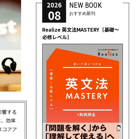
2026
NEW BOOK
08
おすすめ新刊
Realize 英文法MASTERY［基礎～
必修レベル］
影響する
は、効率
スコアア