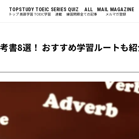
TOP
STUDY
TOEIC
SERIES
QUIZ
ALL
MAIL MAGAZINE
トップ
英語学習
TOEIC学習
連載
練習問題
全ての記事
メルマガ登録
参考書8選！ おすすめ学習ルートも紹