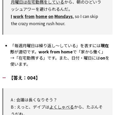
月曜日は在宅勤務をしている
から、朝のひどいラ
ッシュアワーを避けられるんだ。
I
work
from
home
on
Mondays
, so I can skip
the crazy morning rush hour.
「毎週月曜日は繰り返し～している」を表すには
現在
形
が適切です。
work from home
で「家から働く」
→「在宅勤務する」です。また、日付・曜日には
on
を
使います。
【答え：004】
A : 会議は長くなりそう？
B : えっと、デイブは
よくしゃべる
から、たぶんそ
うだね。