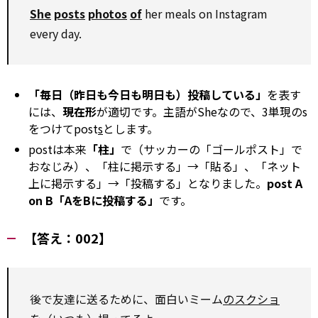
She
posts
photos
of
her meals on Instagram
every day.
「毎日（昨日も今日も明日も）投稿している」
を表す
には、
現在形
が適切です。主語がSheなので、3単現のs
をつけてpost
s
とします。
postは本来
「柱」
で（サッカーの「ゴールポスト」で
おなじみ）、「柱に掲示する」→「貼る」、「ネット
上に掲示する」→「投稿する」となりました。
post A
on B「AをBに投稿する」
です。
【答え：002】
後で友達に送るために、面白いミーム
のスクショ