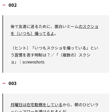
002
後で友達に送るために、面白いミーム
のスクショ
を（いつも）撮ってるよ
。
〔ヒント〕「いつもスクショを撮っている」とい
う
習慣
を表す時制は？／「（複数の）スクシ
ョ」：screenshots
003
月曜日は在宅勤務をしている
から、朝のひどいラ
ッシュアワーを避けられるんだ。