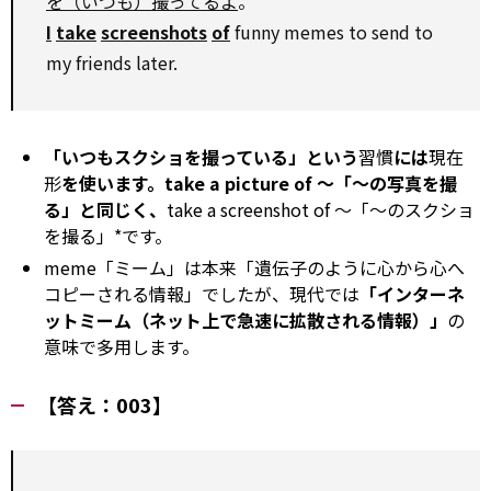
を（いつも）撮ってるよ
。
I
take
screenshots
of
funny memes to send to
my friends later.
「いつもスクショを撮っている」という
習慣
には
現在
形
を使います。take a picture of ～「～の写真を撮
る」と同じく、
take a screenshot of ～「～のスクショ
を撮る」*です。
meme「ミーム」は本来「遺伝子のように心から心へ
コピーされる情報」でしたが、現代では
「インターネ
ットミーム（ネット上で急速に拡散される情報）」
の
意味で多用します。
【答え：003】