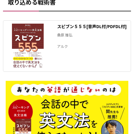
取り込める戦術書
スピブン５５５[音声DL付/PDFDL付]
桑原 雅弘
アルク