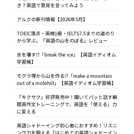
き？英語で意見を言ってみよう
アルクの新刊情報【2026年5月】
TOEIC満点・英検1級・IELTS7.5までの道のり
から学ぶ。『英語の山をのぼる』レビュー
氷を壊す⁉「break the ice」【英語イディオム
学習帳】
モグラ塚から山を作る⁉「make a mountain
out of a molehill」【英語イディオム学習帳】
『キクサク』好評発売中！聞いてパッと話す瞬
間英作文トレーニングで、英語を「使える」力
に変える
英語シャドーイング初心者におすすめ！リスニ
ング力を鍛える『はじめての英語シャドーイン