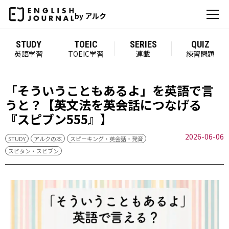
by アルク
STUDY
TOEIC
SERIES
QUIZ
英語学習
TOEIC学習
連載
練習問題
「そういうこともあるよ」を英語で言
うと？【英文法を英会話につなげる
『スピブン555』】
2026-06-06
STUDY
アルクの本
スピーキング・英会話・発音
スピタン・スピブン