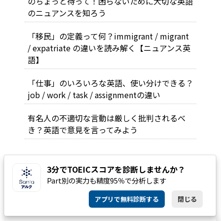
のちょっと待って！困らないために大切な英語
のニュアンスを知ろう
「移民」の定義って何？immigrant / migrant
/ expatriate の違いを読み解く【ニュアンス英
語】
「仕事」のいろいろな英語、使い分けできる？
job / work / task / assignmentの違い
有名人の不適切な言動は厳しく批判されるべ
き？英語で意見を言ってみよう
3分でTOEICスコアを診断しませんか？
SERIES
Part別の実力も精度95％で分析します
連載
アプリで無料診断する
閉じる