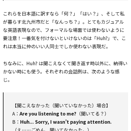
これらを日本語に訳すなら「何？」「はい？」、そして私
が暮らす北九州市だと「なんっち？」。とてもカジュアル
な英語表現なので、フォーマルな場面では使わないように
要注意！一番気を付けないといけないのは「Huh?」で、こ
れは
本当に
仲のいい人同士でしか使わない表現だ。
ちなみに、Huh? は聞こえなくて聞き返す時以外に、納得い
かない時にも使う。それぞれの
会話
例は、次のような感
じ。
【聞こえなかった（聞いていなかった）場合】
A：
Are you listening to me?
（聞いてる？）
B：
Huh... Sorry, I wasn’t paying attention.
（え……ごめん、聞いてなかった。）