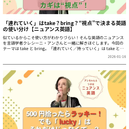
「連れていく」はtake？bring？“視点”で決まる英語
の使い分け【ニュアンス英語】
似ているからこそ使い方がわかりづらい！そんな英語のニュアンス
を言語学者クレシーニ・アンさんと一緒に解きほぐします。今回の
テーマは take と bring。「連れていく／持っていく」は take と
bring 、どう区別すればいいの？そのカギは“視点”にあるんです。
2026-01-16