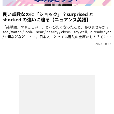
良い点数なのに「ショック」？surprised と
shocked の違いに迫る【ニュアンス英語】
「英単語、ややこしい！」と叫びたくなったこと、ありませんか？
see / watch / look、near / nearby / close、say /tell、already / yet
/ stillなどなど・・・。日本人にとっては混乱の宝庫かも！？そこで
この連載では、そうした「似ているけど違う」英単語のニュアンス
2025-10-16
を徹底解剖します！担当するのは、言語学者であり、大学で学生に
日々英語を教えているクレシーニ・アンさん。“言葉が大好き過ぎ
る”アンちゃんと一緒に、微妙な違いを楽しみましょう！