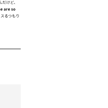
んだけど、
e are so
ィスるつもり