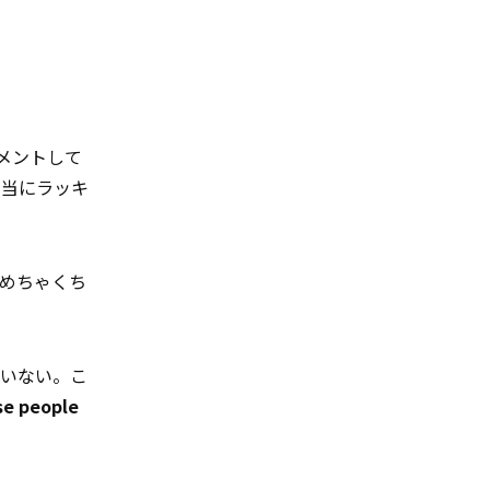
メントして
本当にラッキ
めちゃくち
違いない。こ
e people