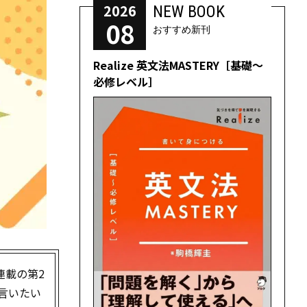
2026
NEW BOOK
08
おすすめ新刊
Realize 英文法MASTERY［基礎～
必修レベル］
連載の第2
と言いたい