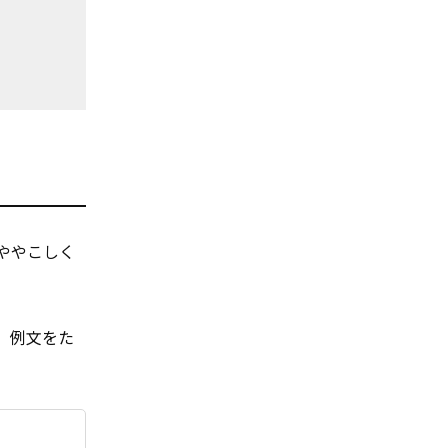
ややこしく
か、例文をた
】