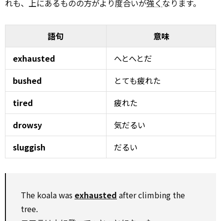
れも、上にあるものの方がより度合いが
強く
なります。
語句
意味
exhausted
へとへとだ
bushed
とても疲れた
tired
疲れた
drowsy
気だるい
sluggish
だるい
The koala was
exhausted
after climbing the
tree.