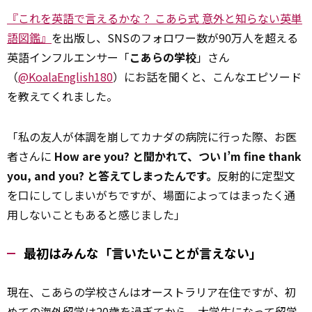
『これを英語で言えるかな？ こあら式 意外と知らない英単
語図鑑』
を出版し、SNSのフォロワー数が90万人を超える
英語インフルエンサー「
こあらの学校
」さん
（
@KoalaEnglish180
）にお話を聞くと、こんなエピソード
を教えてくれました。
「私の友人が体調を崩してカナダの病院に行った際、お医
者さんに
How are you? と聞かれて、つい I’m fine thank
you, and you? と答えてしまったんです。
反射的に定型文
を口にしてしまいがちですが、場面によってはまったく通
用しないこともあると感じました」
最初はみんな「言いたいことが言えない」
現在、こあらの学校さんはオーストラリア在住ですが、初
めての海外留学は20歳を過ぎてから。大学生になって留学