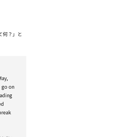
て何？」と
May,
o go on
eading
ed
break