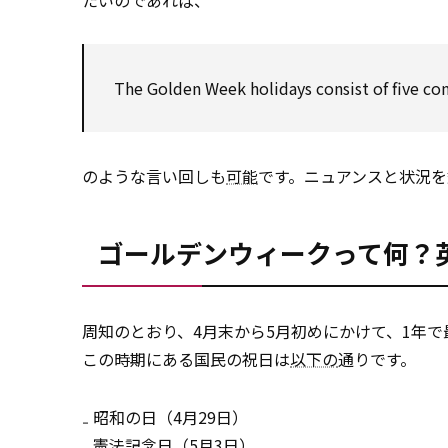
たいのであれば、
The Golden Week holidays consist of five co
のような言い回しも
可能
です。ニュアンスと状況
ゴールデンウィークって何？
周知のとおり、4月末から5月初めにかけて、1年
この時期にある国民の祝日は
以下の
通りです。
₋ 昭和の日（4月29日）
₋ 憲法記念日（5月3日）