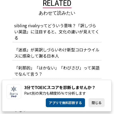
RELATED
あわせて読みたい
sibling rivalryってどういう意味？「訳しづら
い英語」に注目すると、文化の違いが見えてく
る
「迷惑」が英訳しづらいわけ――新型コロナウイル
スに感染して謝る日本人
「刹那的」「はかない」「わびさび」って英語
でなんて言う？
「縁」って英語でなんて言う？「ジンクス」は
3分でTOEICスコアを診断しませんか？
英語だと「呪い」！？
Part別の実力も精度95％で分析します
アプリで無料診断する
閉じる
「思いやり」や「気遣い」を英語でなんて表現
する？