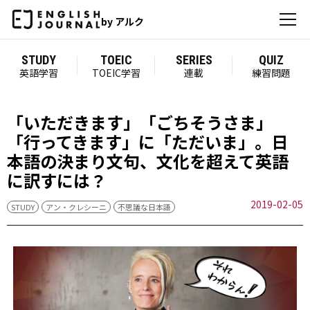
by アルク
STUDY
TOEIC
SERIES
QUIZ
英語学習
TOEIC学習
連載
練習問題
「いただきます」「ごちそうさま」
「行ってきます」に「ただいま」。日
本語の決まり文句、文化を超えて英語
に訳すには？
2019-02-05
STUDY
アン・クレシーニ
不思議な日本語