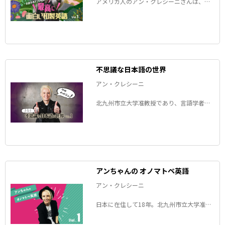
アメリカ人のアン・クレシーニさんは、日
本語の研究を初めてすぐに和製英語の魅力
に気が付いたそうです。その魅力と和製英
語への愛を語る連載、復活です。
不思議な日本語の世界
アン・クレシーニ
北九州市立大学准教授であり、言語学者で
もあるアメリカ人のアンちゃんが、新連載
では日本語ならではの表現に挑みます。題
して「かなり不思議な日本語の世界」。
アンちゃんの オノマトペ英語
アン・クレシーニ
日本に在住して18年。北九州市立大学准教
授であり、言語学者でもあるアメリカ人の
アンちゃんが、英語に訳しにくい日本語を