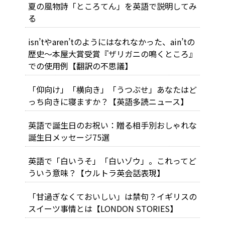
夏の風物詩「ところてん」を英語で説明してみ
る
isn’tやaren’tのようにはなれなかった、ain’tの
歴史～本屋大賞受賞『ザリガニの鳴くところ』
での使用例【翻訳の不思議】
「仰向け」「横向き」「うつぶせ」あなたはど
っち向きに寝ますか？【英語多読ニュース】
英語で誕生日のお祝い：贈る相手別おしゃれな
誕生日メッセージ75選
英語で「白いうそ」「白いゾウ」。これってど
ういう意味？【ウルトラ英会話表現】
「甘過ぎなくておいしい」は禁句？イギリスの
スイーツ事情とは【LONDON STORIES】