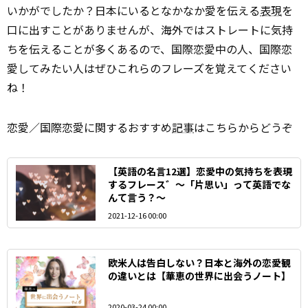
いかがでしたか？日本にいるとなかなか愛を伝える
表現
を
口に出すことがありませんが、海外ではストレートに気持
ちを伝えることが多くあるので、国際恋愛中の人、国際恋
愛してみたい人はぜひこれらのフレーズを覚えてください
ね！
恋愛／国際恋愛に関するおすすめ
記事
はこちらからどうぞ
【英語の名言12選】恋愛中の気持ちを表現
するフレース゛～「片思い」って英語でな
んて言う？～
2021-12-16 00:00
欧米人は告白しない？日本と海外の恋愛観
の違いとは【華恵の世界に出会うノート】
2020-03-24 00:00