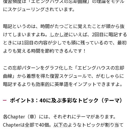
復習頻度は「エビングハウスの忘却
曲線
」の理論をモデル
にスケジューリングされています。
暗記というのは、時間がたつごとに覚えたことが頭から抜
けてしまいますよね。
しかし
逆にいえば、2回目に暗記する
ときには1回目の内容が少しでも頭に残っているので、最初
よりも覚える時間を節約できるんです！
この忘却パターンをグラフ化した「エビングハウスの忘却
曲線」から着想を得た復習スケジュールで、がむしゃらに
暗記するよりも
効率的
に英単語をインプットできますよ。
ポイント3：40に及ぶ多彩なトピック（テーマ）
各Chapter（章）には、それぞれにテーマがあります。
Chapterは全部で40個。
以下の
ようなトピックが割り当て