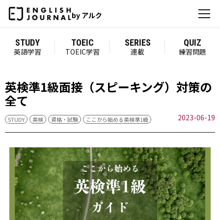
by アルク
STUDY
TOEIC
SERIES
QUIZ
英語学習
TOEIC学習
連載
練習問題
英検準1級面接（スピーキング）対策の
全て
2023-06-19
STUDY
英検
資格・試験
ここから始める英検準1級