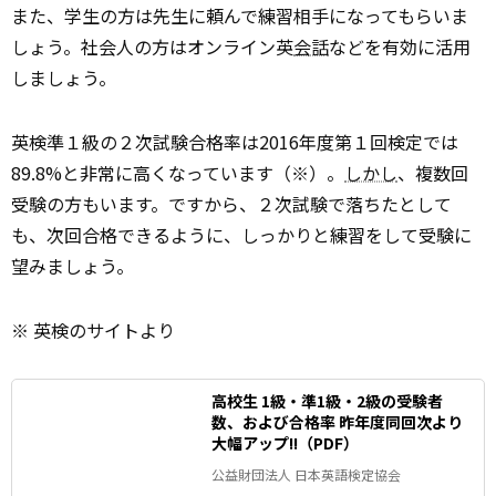
また、学生の方は先生に頼んで練習相手になってもらいま
しょう。社会人の方はオンライン英
会話
などを有効に活用
しましょう。
英検準１級の２次試験合格率は2016年度第１回検定では
89.8%と非常に高くなっています（※）。
しかし
、複数回
受験の方もいます。ですから、２次試験で落ちたとして
も、次回合格できるように、しっかりと練習をして受験に
望みましょう。
※ 英検のサイトより
⾼校⽣ 1級・準1級・2級の受験者
数、および合格率 昨年度同回次より
⼤幅アップ!!（PDF）
公益財団法⼈ ⽇本英語検定協会