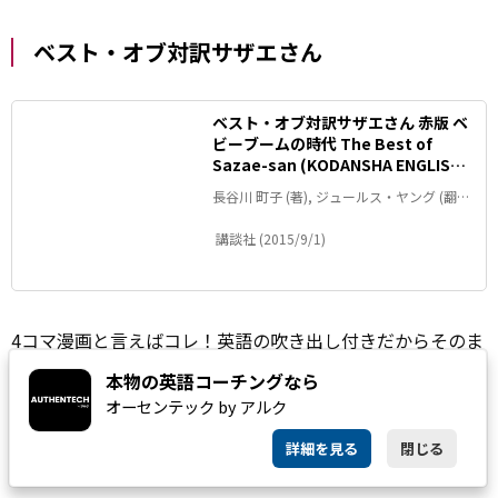
ベスト・オブ対訳サザエさん
ベスト・オブ対訳サザエさん 赤版 ベ
ビーブームの時代 The Best of
Sazae-san (KODANSHA ENGLISH
LIBRARY)
長谷川 町子 (著), ジュールス・ヤング (翻
訳), ドミニック・ヤング (翻訳)
‎ 講談社 (2015/9/1)
4コマ漫画と言えばコレ！英語の吹き出し付きだからそのま
ま練習に使えると思います。
ただ
し、サザエさんを知らな
本物の英語コーチングなら
いと面白くないかもしれません。
オーセンテック by アルク
詳細を見る
閉じる
完全攻略! 英検(R)準1級