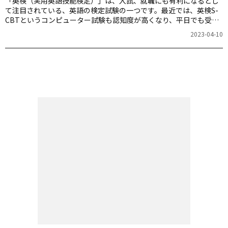
「英検（実用英語技能検定）」は、入試、就職にも有利になるとし
て注目されている、英語の検定試験の一つです。最近では、英検S-
CBTというコンピューター試験も認知度が高くなり、平日でも受験
できるようになりました。本連載では、TOEFLや英検などの指導に
2023-04-10
関わり『完全攻略！英検準1級』（アルク刊）を著書に持つ、神部孝
（かんべ・たかし）さんに、英検準1級について詳しく教えていただ
きます。