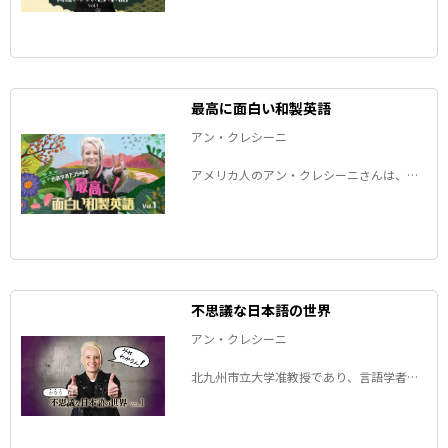
んにゃくします！」って一体どういう意
味？外国人が日本語を話すときにつまずき
やすい発音などをご紹介します。
最高に面白い和製英語
アン・クレシーニ
アメリカ人のアン・クレシーニさんは、日
本語の研究を初めてすぐに和製英語の魅力
に気が付いたそうです。その魅力と和製英
語への愛を語る連載、復活です。
不思議な日本語の世界
アン・クレシーニ
北九州市立大学准教授であり、言語学者で
もあるアメリカ人のアンちゃんが、新連載
では日本語ならではの表現に挑みます。題
して「かなり不思議な日本語の世界」。