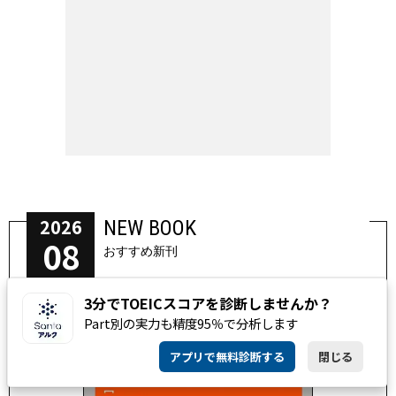
2026
NEW BOOK
08
おすすめ新刊
Realize 英文法MASTERY［基礎～必修レベル］
3分でTOEICスコアを診断しませんか？
Part別の実力も精度95％で分析します
アプリで無料診断する
閉じる