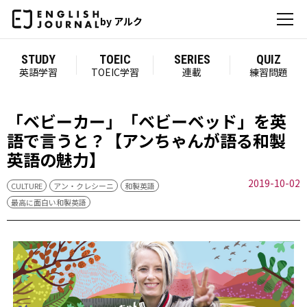
by アルク
STUDY
TOEIC
SERIES
QUIZ
英語学習
TOEIC学習
連載
練習問題
「ベビーカー」「ベビーベッド」を英
語で言うと？【アンちゃんが語る和製
英語の魅力】
2019-10-02
CULTURE
アン・クレシーニ
和製英語
最高に面白い和製英語