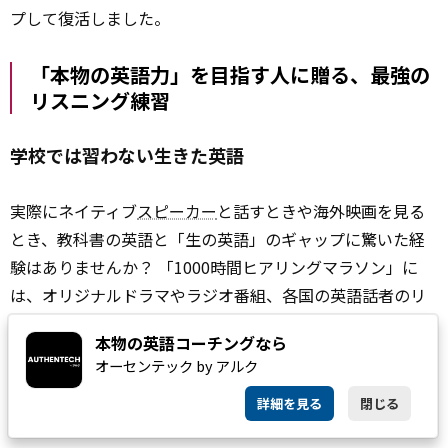
プして復活しました。
「本物の英語力」を目指す人に贈る、最強の
リスニング練習
学校では習わない生きた英語
実際にネイティブ
スピーカー
と話すときや海外映画を見る
とき、教科書の英語と「生の英語」のギャップに驚いた経
験はありませんか？ 「1000時間ヒアリングマラソン」に
は、オリジナルドラマやラジオ番組、各国の英語話者のリ
アルな会話など、学校では触れる機会の少ない本場の英語
本物の英語コーチングなら
を届けるコーナーが多数用意されています。
オーセンテック by アルク
こだわりの学習トレーニング
詳細を見る
閉じる