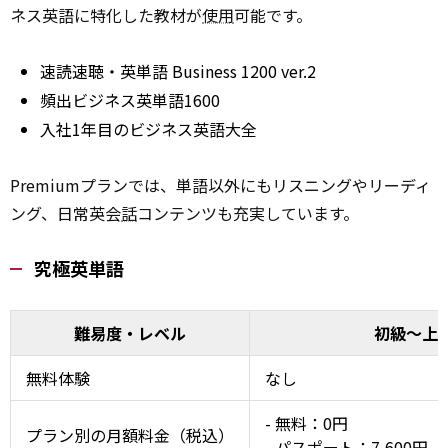
ネス英語に特化した教材が
使用
可能です。
速読速聴・英単語 Business 1200 ver.2
頻出ビジネス英単語1600
入社1年目のビジネス英語大全
Premiumプランでは、単語以外にもリスニングやリーディ
ング、日常英会
話
コンテンツも充実しています。
究極英単語
難易度・レベル
初級～上
無料体験
なし
- 無料：0円
プラン別の月額料金（税込）
- パスポート：7,600円