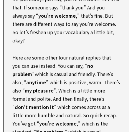
that. If someone says “thank you” And you
always say “
you’re welcome
,” that’s fine. But
there are different ways to say you’re welcome.
So let’s freshen up your vocabulary a little bit,
okay?
Here are some other four natural replies that
you can use instead. You can say, “
no
problem
”ｗhich is casual and friendly. There’s
also, “
anytime
” which is positive, warm. There’s
also “
my pleasure
”. Which is a little more
formal and polite. And then finally, there’s
“
don’t mention it
” which comes across as a
little more humble and natural. So quick recap.
You’ve got “
you’re welcome
,” which is the
standard. “
No problem
,” which is casual.