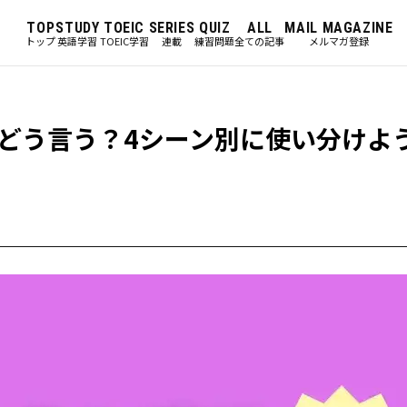
TOP
STUDY
TOEIC
SERIES
QUIZ
ALL
MAIL MAGAZINE
トップ
英語学習
TOEIC学習
連載
練習問題
全ての記事
メルマガ登録
どう言う？4シーン別に使い分けよ