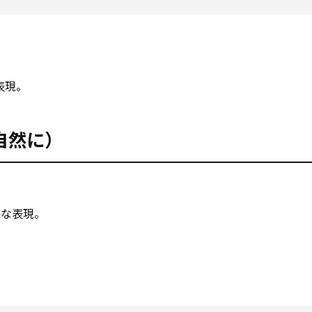
表現。
（自然に）
かな表現。