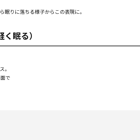
ら眠りに落ちる様子からこの表現に。
る（軽く眠る）
ス。
場面で