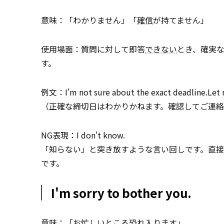
意味：「わかりません」「
確信
が持てません」
使用場面：質問に対して即答
できない
とき、確実
す。
例文：I'm not sure about the exact deadline.Let 
（正確な締切日はわかりかねます。確認してご連絡
NG表現：I don't know.
「知らない」と突き放すような言い回しです。直
です。
I'm sorry to bother you.
意味：「お忙し
いとこ
ろ恐れ入ります」