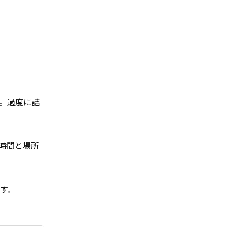
。
過度
に詰
時間と場所
す。