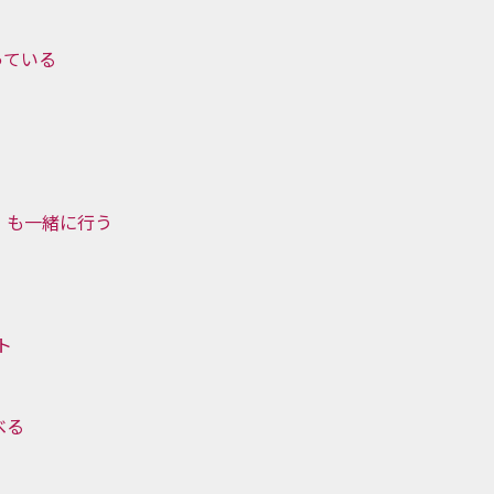
っている
」も一緒に行う
ト
べる