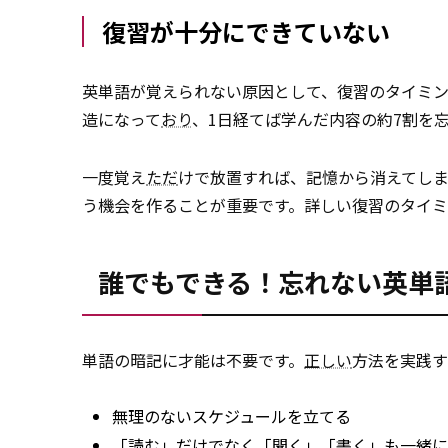
復習が十分にできていない
英単語が覚えられない原因として、復習のタイミ
造になって
おり
、1日経てば学んだ内容の約7割を
一度覚え
ただ
けで放置すれば、記憶から消えてし
う機会を作ることが重要です。詳しい復習のタイミ
誰でもできる！忘れない英単
単語の暗記に才能は不要です。
正しい
方法を実践す
無理のないスケジュールを立てる
「読む」だけでなく「聞く」「書く」も一緒に