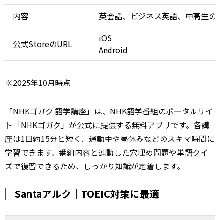
内容
英会話、ビジネス英語、中高生の
iOS
公式StoreのURL
Android
※2025年10月時点
「NHKゴガク 語学講座」は、NHK語学番組のポータルサイ
ト「NHKゴガク」が公式に
提供
する無料アプリです。各講
座は1回約15分と短く、通勤中や昼休みなどのスキマ時間に
学習できます。番組内容と連動した穴埋め問題や単語クイ
ズで復習できるため、しっかり知識が定着します。
Santaアルク｜TOEIC対策に最適