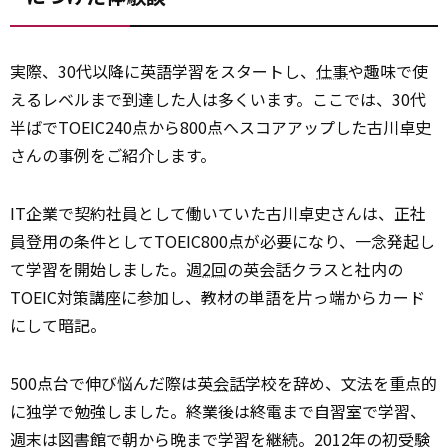
実際、30代以降に英語学習をスタートし、
仕事
や趣味で使
えるレベルまで到達した人は多くいます。ここでは、30代
半ばでTOEIC240点から800点へスコアアップした古川卓史
さんの事例をご紹介します。
IT企業で契約社員として働いていた古川卓史さんは、正社
員登用の条件としてTOEIC800点が必要になり、一念発起し
て学習を開始しました。週
2回
の英会話クラスと社内の
TOEIC対策講座に参加し、教材の単語を片っ端からカード
にして暗記。
500点台で伸び悩んだ際は英
会話
学校を辞め、文法を重点的
に独学で勉強しました。終業後は終電まで自習室で学習、
週末は図書館で朝から晩まで学習を継続。2012年の初受験