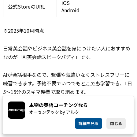
iOS
公式StoreのURL
Android
※2025年10月時点
日常英会
話
やビジネス英会話を身につけたい人におすすめ
なのが「AI英会話スピークバディ」です。
AIが会話相手なので、緊張や気遣いなくストレスフリーに
練習できます。予約不要でいつでも
どこでも
学習でき、1日
5〜15分のスキマ時間で取り組めます。
本物の英語コーチングなら
TOEICで高得点を取得していても「スピーキングに
自信
が
オーセンテック by アルク
ない」「発音が不安で話すのをためらってしまう」という
詳細を見る
閉じる
社会人の方にも最適です。