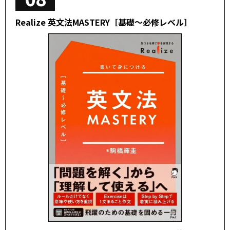
Realize 英文法MASTERY［基礎～必修レベル］