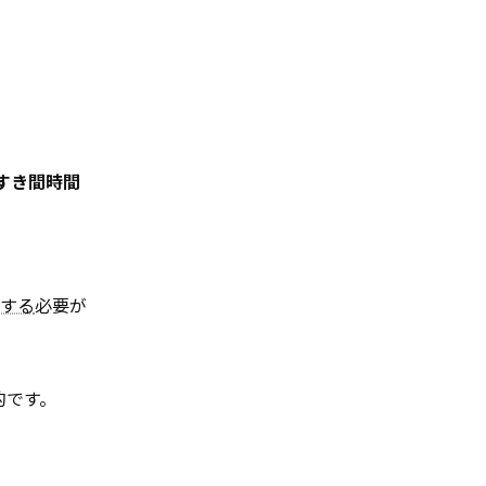
のすき間時間
する
必要が
的です。