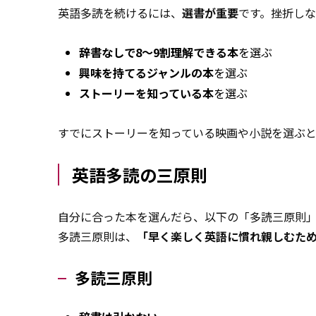
英語多読を続けるには、
選書が重要
です。挫折し
辞書なしで8～9割理解できる本
を選ぶ
興味を持てるジャンルの本
を選ぶ
ストーリーを知っている本
を選ぶ
すでにストーリーを知っている映画や小説を選ぶ
英語多読の三原則
自分に合った本を選んだら、以下の「多読三原則
多読三原則は、
「早く楽しく英語に慣れ親しむた
多読三原則