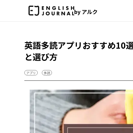
by アルク
英語多読アプリおすすめ10
と選び方
アプリ
多読