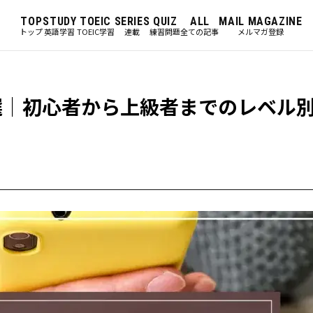
TOP
STUDY
TOEIC
SERIES
QUIZ
ALL
MAIL MAGAZINE
トップ
英語学習
TOEIC学習
連載
練習問題
全ての記事
メルマガ登録
選｜初心者から上級者までのレベル