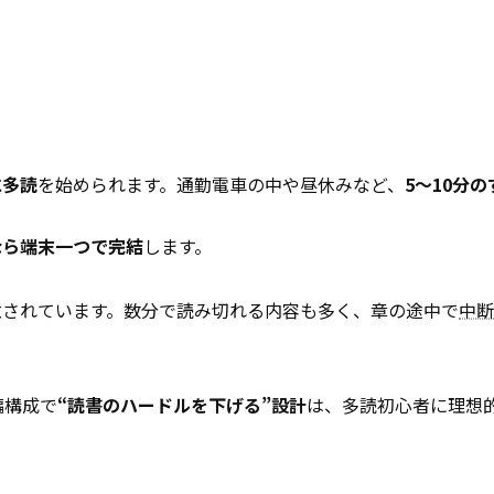
に多読
を始められます。通勤電車の中や昼休みなど、
5～10分
なら端末一つで完結
します。
意されています。数分で読み切れる内容も多く、章の途中で
中断
編構成で
“読書のハードルを下げる”設計
は、多読初心者に理想