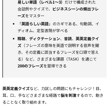
易しい単語（レベル1～3）
だけで構成された
会話例やクイズで、
ビジネスシーンの頻出フレ
ーズ
をマスター
「
英語らしい英語
」のカギである、句動詞、イ
ディオム、定型表現が学べる
精聴
、
ディクテーション
、
音読
、
英英定義クイ
ズ
（フレーズの意味を英語で説明する音声を聞
き、その定義に該当するフレーズを口頭で答え
る）など、さまざまな課題（TASK）を通じて
200のフレーズ
を習得できる
英英定義クイズ
など、力試しの問題にもチャレンジ！目、
耳、口、手などさまざまな経路で
脳を刺激
するので、飽き
ることなく取り組めます。