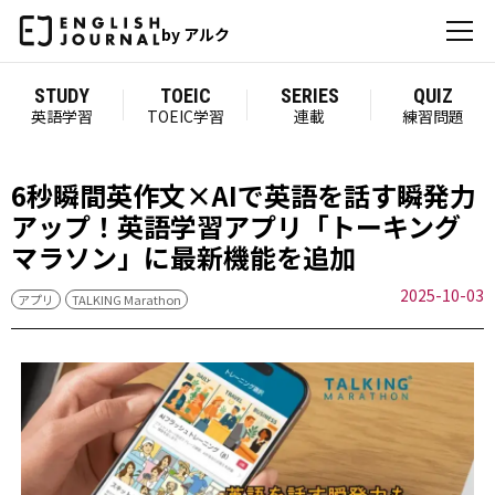
by アルク
STUDY
TOEIC
SERIES
QUIZ
英語学習
TOEIC学習
連載
練習問題
6秒瞬間英作文×AIで英語を話す瞬発力
アップ！英語学習アプリ「トーキング
マラソン」に最新機能を追加
2025-10-03
アプリ
TALKING Marathon