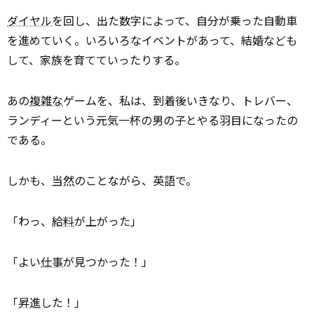
ダイヤル
を回し、出た数字によって、自分が乗った自動車
を進めていく。いろいろなイベントがあって、結婚なども
して、家族を育てていったりする。
あの
複雑な
ゲームを、私は、到着後いきなり、トレバー、
ランディーという元気一杯の男の子とやる羽目になったの
である。
しかも、
当然
のことながら、英語で。
「わっ、
給料
が上がった」
「よい
仕事
が見つかった！」
「
昇進
した！」