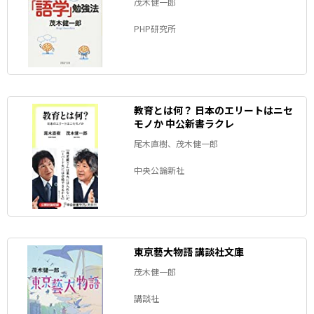
茂木健一郎
PHP研究所
教育とは何？ 日本のエリートはニセ
モノか 中公新書ラクレ
尾木直樹、茂木健一郎
中央公論新社
東京藝大物語 講談社文庫
茂木健一郎
講談社