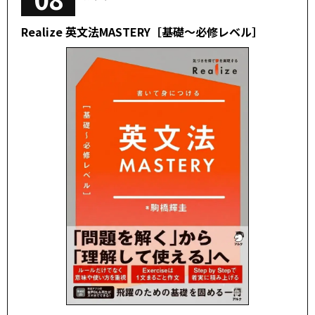
Realize 英文法MASTERY［基礎～必修レベル］