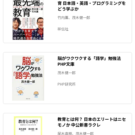
育 日本語・英語・プログラミングを
どう学ぶか
竹内薫、茂木健一郎
祥伝社
脳がワクワクする「語学」勉強法
PHP文庫
茂木健一郎
PHP研究所
教育とは何？ 日本のエリートはニセ
モノか 中公新書ラクレ
尾木直樹、茂木健一郎