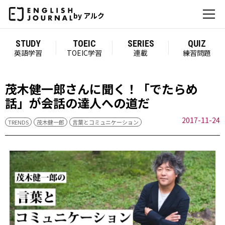
by アルク
STUDY
TOEIC
SERIES
QUIZ
英語学習
TOEIC学習
連載
練習問題
茂木健一郎さんに聞く！「でたらめ
話」が会話の達人への道だ
2017-11-24
TRENDS
茂木健一郎
言葉とコミュニケーション