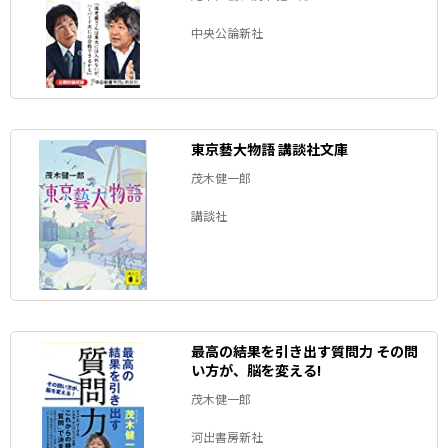
中央公論新社
東京藝大物語 講談社文庫
茂木健一郎
講談社
最高の結果を引き出す質問力 その問
い方が、脳を変える!
茂木健一郎
河出書房新社