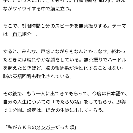
手だという人に出てきてもらう。自薦他薦を問わず、みん
ながワイワイする中で
前に
立つ。
そこで、制限時間１分のスピーチを無茶振りする。テーマ
は「
自己
紹介」。
すると、みんな、戸惑いながらもなんとかこなす。終わっ
たときには
晴れ
やかな顔をしている。無茶振りでハードル
を超えたときほど、脳の報酬系が活性化することはない。
脳の英語回路も強化されている。
その
後で
、もう一人に出てきてもらって、今度は日本語で、
自分の人生についての「でたらめ話」をしてもらう。即興
で１分間。設定は、ほかの生徒に出してもらう。
「私がＡＫＢの
メンバー
だった頃」