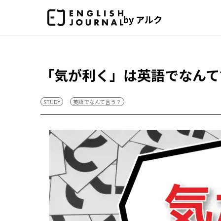
by アルク
「気が利く」は英語でなんて
STUDY
英語でなんて言う？