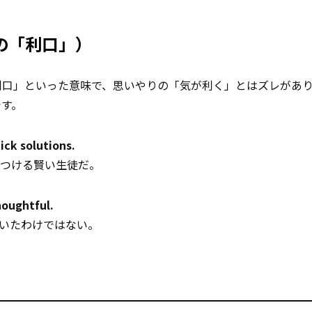
味での「利口」）
利口」といった意味で、思いやりの「気が利く」とはズレがあ
です。
ck solutions.
つける賢い生徒だ。
houghtful.
いたわけではない。